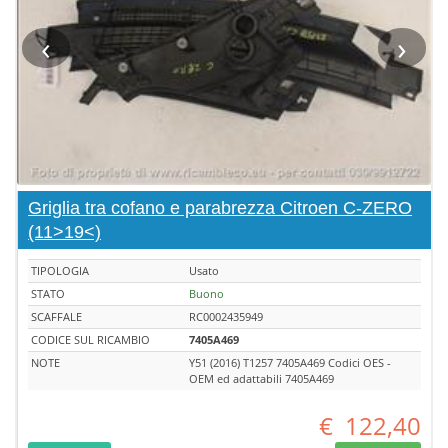
‹
›
Griglia tra cofano e parabrezza Citroen C-ZERO
(11>19<)
TIPOLOGIA
Usato
STATO
Buono
SCAFFALE
RC0002435949
CODICE SUL RICAMBIO
7405A469
NOTE
Y51 (2016) T1257 7405A469 Codici OES -
OEM ed adattabili 7405A469
€
122,40