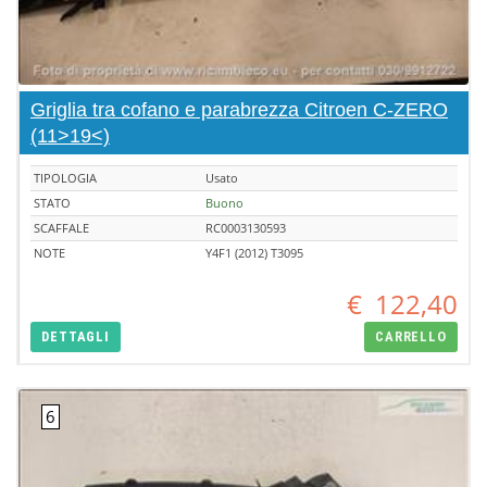
Griglia tra cofano e parabrezza Citroen C-ZERO
(11>19<)
TIPOLOGIA
Usato
STATO
Buono
SCAFFALE
RC0003130593
NOTE
Y4F1 (2012) T3095
€
122,40
DETTAGLI
CARRELLO