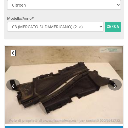
Modello/Anno*
CERCA
‹
›