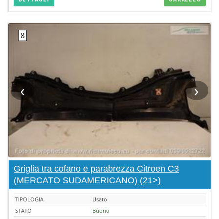
‹
›
Griglia tra cofano e parabrezza Citroen C3
(MERCATO SUDAMERICANO) (21>)
TIPOLOGIA
Usato
STATO
Buono