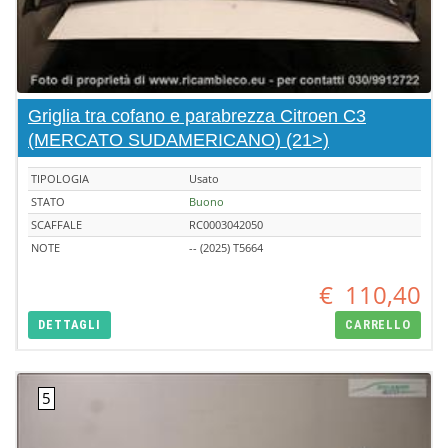
Griglia tra cofano e parabrezza Citroen C3
(MERCATO SUDAMERICANO) (21>)
TIPOLOGIA
Usato
STATO
Buono
SCAFFALE
RC0003042050
NOTE
-- (2025) T5664
€
110,40
DETTAGLI
CARRELLO