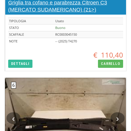
Griglia tra cofano e parabrezza Citroen C3
(MERCATO SUDAMERICANO) (21>)
TIPOLOGIA
Usato
STATO
Buono
SCAFFALE
RC0003045150
NOTE
-- (2025) T4270
€
110,40
DETTAGLI
CARRELLO
‹
›