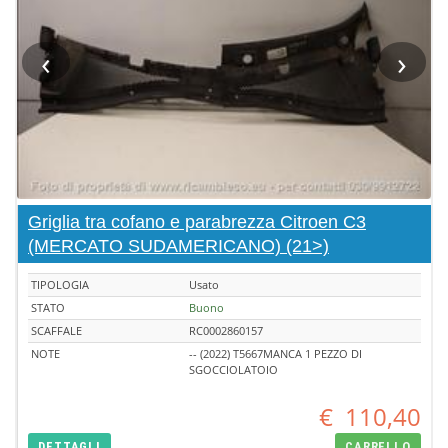
‹
›
Griglia tra cofano e parabrezza Citroen C3
(MERCATO SUDAMERICANO) (21>)
TIPOLOGIA
Usato
STATO
Buono
SCAFFALE
RC0002860157
NOTE
-- (2022) T5667MANCA 1 PEZZO DI
SGOCCIOLATOIO
€
110,40
DETTAGLI
CARRELLO