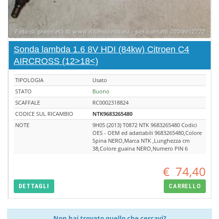
Sonda lambda 1.6 8V HDI (84kw) Citroen C4
AIRCROSS (12>18<)
TIPOLOGIA
Usato
STATO
Buono
SCAFFALE
RC0002318824
CODICE SUL RICAMBIO
NTK9683265480
NOTE
9H05 (2013) T0872 NTK 9683265480 Codici
OES - OEM ed adattabili 9683265480,Colore
Spina NERO,Marca NTK ,Lunghezza cm
38,Colore guaina NERO,Numero PIN 6
€
74,40
DETTAGLI
CARRELLO
Non hai trovato quello che cercavi?