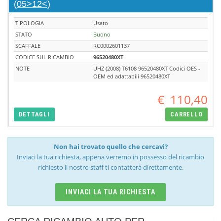
(05>12<)
TIPOLOGIA
Usato
STATO
Buono
SCAFFALE
RC0002601137
CODICE SUL RICAMBIO
96520480XT
NOTE
UHZ (2008) T6108 96520480XT Codici OES -
OEM ed adattabili 96520480XT
€
110,40
DETTAGLI
CARRELLO
Non hai trovato quello che cercavi?
Inviaci la tua richiesta, appena verremo in possesso del ricambio
richiesto il nostro staff ti contatterà direttamente.
INVIACI LA TUA RICHIESTA