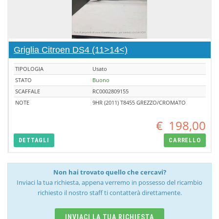
Griglia Citroen DS4 (11>14<)
TIPOLOGIA
Usato
STATO
Buono
SCAFFALE
RC0002809155
NOTE
9HR (2011) T8455 GREZZO/CROMATO
€
198,00
DETTAGLI
CARRELLO
Non hai trovato quello che cercavi?
Inviaci la tua richiesta, appena verremo in possesso del ricambio
richiesto il nostro staff ti contatterà direttamente.
INVIACI LA TUA RICHIESTA