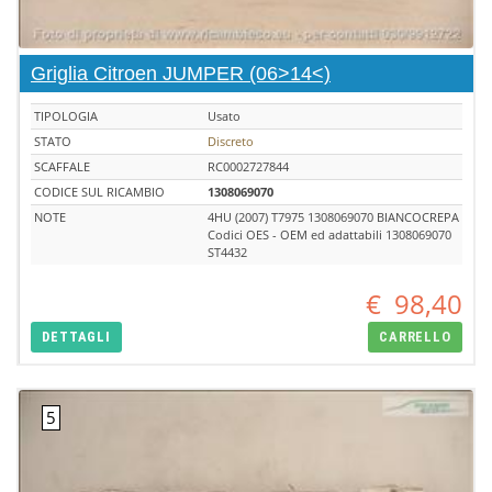
Griglia Citroen JUMPER (06>14<)
TIPOLOGIA
Usato
STATO
Discreto
SCAFFALE
RC0002727844
CODICE SUL RICAMBIO
1308069070
NOTE
4HU (2007) T7975 1308069070 BIANCOCREPA
Codici OES - OEM ed adattabili 1308069070
ST4432
€
98,40
DETTAGLI
CARRELLO