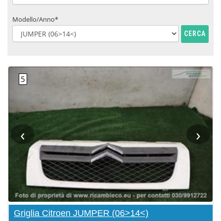
Modello/Anno*
CERCA
‹
›
Griglia Citroen JUMPER (06>14<)