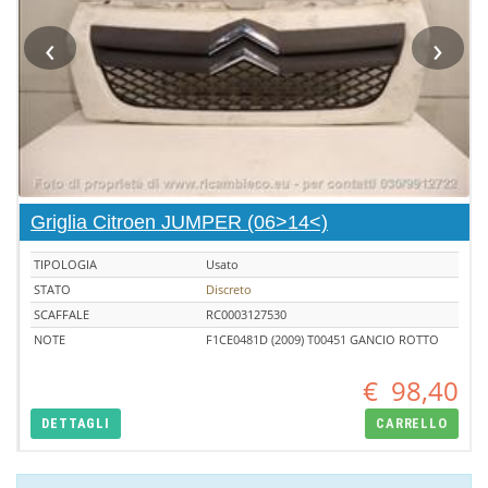
‹
›
Griglia Citroen JUMPER (06>14<)
TIPOLOGIA
Usato
STATO
Discreto
SCAFFALE
RC0003127530
NOTE
F1CE0481D (2009) T00451 GANCIO ROTTO
€
98,40
DETTAGLI
CARRELLO