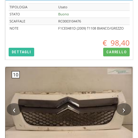
TIPOLOGIA
Usato
STATO
Buono
SCAFFALE
RC0003104476
NOTE
F1CE0481D (2009) T1108 BIANCO/GREZZO
€
98,40
DETTAGLI
CARRELLO
‹
›