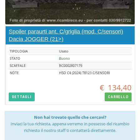
Spoiler paraurti ant. C/griglia (mod. C/sensori)
Dacia JOGGER (21>)
TIPOLOGIA
Usato
STATO
Buono
SCAFFALE
RC0002807179
NOTE
H5D C4 (2024) T8123 C/SENSORI
€
134,40
DETTAGLI
CARRELLO
Non hai trovato quello che cercavi?
Inviaci la tua richiesta, appena verremo in possesso del ricambio
richiesto il nostro staff ti contatterà direttamente.