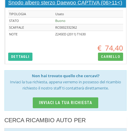
Snodo albero sterzo Daewoo CAPTIVA (06>11<)
TIPOLOGIA
Usato
STATO
Buono
SCAFFALE
RC0002332362
NOTE
Z24SED (2011) T1630
€
74,40
DETTAGLI
CARRELLO
Non hai trovato quello che cercavi?
Inviaci la tua richiesta, appena verremo in possesso del ricambio
richiesto il nostro staff ti contatterà direttamente.
INVIACI LA TUA RICHIESTA
CERCA RICAMBIO AUTO PER