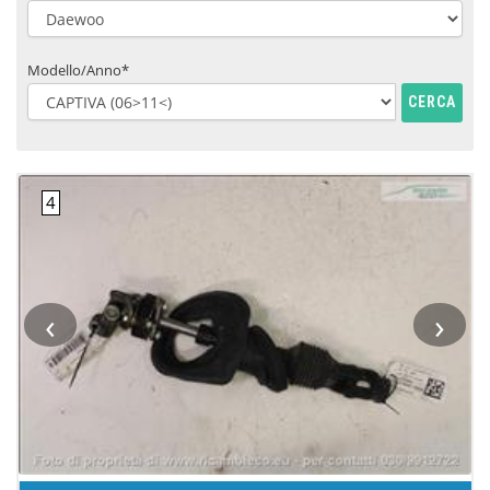
Modello/Anno*
CERCA
‹
›