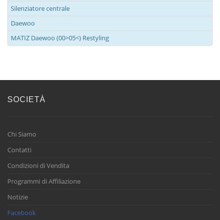
Silenziatore centrale
Daewoo
MATIZ Daewoo (00>05<) Restyling
SOCIETÀ
Chi Siamo
Contatti
Condizioni di Vendita
Programmi di Affiliazione
Notizie
Facebook