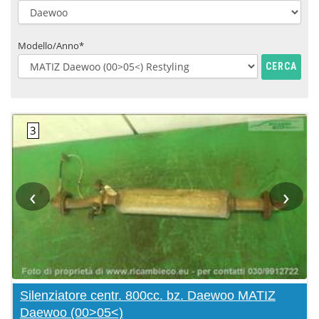
Modello/Anno*
CERCA
‹
›
Silenziatore centr. 800cc. bz. Daewoo MATIZ
Daewoo (00>05<)