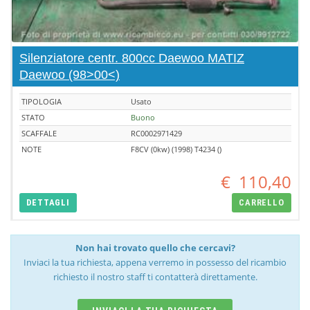
Silenziatore centr. 800cc Daewoo MATIZ
Daewoo (98>00<)
TIPOLOGIA
Usato
STATO
Buono
SCAFFALE
RC0002971429
NOTE
F8CV (0kw) (1998) T4234 ()
€
110,40
DETTAGLI
CARRELLO
Non hai trovato quello che cercavi?
Inviaci la tua richiesta, appena verremo in possesso del ricambio
richiesto il nostro staff ti contatterà direttamente.