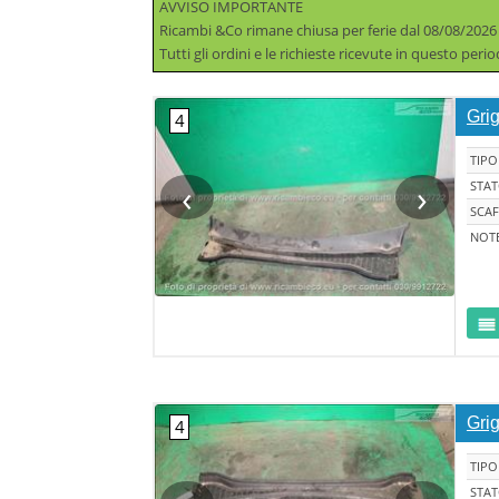
AVVISO IMPORTANTE
Ricambi &Co rimane chiusa per ferie dal 08/08/2026
Tutti gli ordini e le richieste ricevute in questo per
Grig
TIPO
‹
›
STA
SCAF
NOT
Grig
TIPO
STA