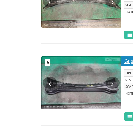
‹
›
SCAF
NOT
Grig
TIPO
‹
›
STA
SCAF
NOT