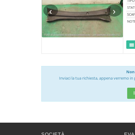
TIPO
‹
›
STA
SCAF
NOT
Non 
Inviaci la tua richiesta, appena verremo in 
SOCIETÀ
EVA