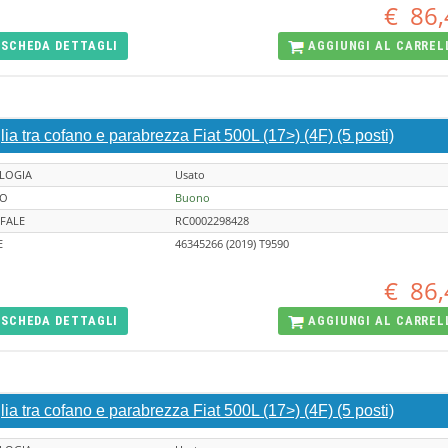
€
86,
SCHEDA
DETTAGLI
AGGIUNGI AL
CARREL
lia tra cofano e parabrezza Fiat 500L (17>) (4F) (5 posti)
LOGIA
Usato
TO
Buono
FALE
RC0002298428
E
46345266 (2019) T9590
€
86,
SCHEDA
DETTAGLI
AGGIUNGI AL
CARREL
lia tra cofano e parabrezza Fiat 500L (17>) (4F) (5 posti)