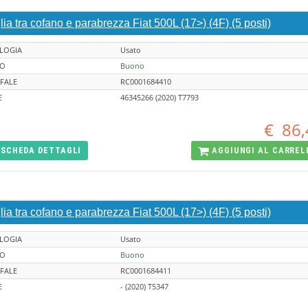
lia tra cofano e parabrezza Fiat 500L (17>) (4F) (5 posti)
LOGIA
Usato
TO
Buono
FALE
RC0001684410
E
46345266 (2020) T7793
€
86,
SCHEDA
DETTAGLI
AGGIUNGI AL
CARREL
lia tra cofano e parabrezza Fiat 500L (17>) (4F) (5 posti)
LOGIA
Usato
TO
Buono
FALE
RC0001684411
E
- (2020) T5347