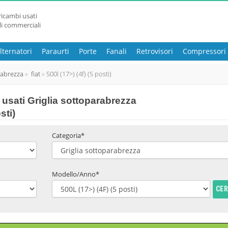
ricambi usati
li commerciali
lternatori
Paraurti
Porte
Fanali
Retrovisori
Compressori
rabrezza
fiat
500l (17>) (4f) (5 posti)
usati Griglia sottoparabrezza
sti)
Categoria*
Modello/Anno*
CE