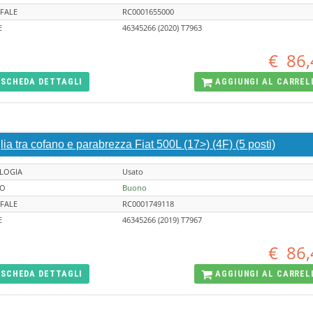
FALE
RC0001655000
E
46345266 (2020) T7963
€
86,
SCHEDA
DETTAGLI
AGGIUNGI AL
CARREL
lia tra cofano e parabrezza Fiat 500L (17>) (4F) (5 posti)
LOGIA
Usato
TO
Buono
FALE
RC0001749118
E
46345266 (2019) T7967
€
86,
SCHEDA
DETTAGLI
AGGIUNGI AL
CARREL