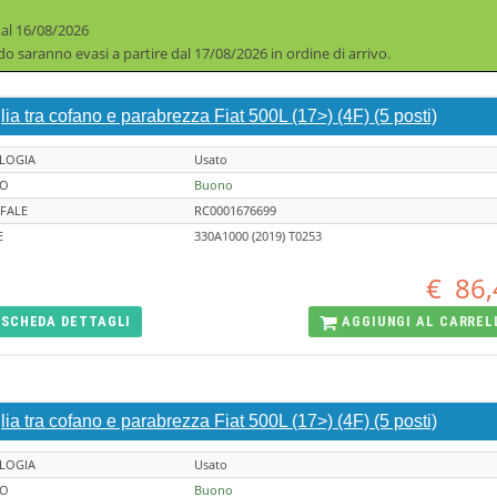
 al 16/08/2026
iodo saranno evasi a partire dal 17/08/2026 in ordine di arrivo.
lia tra cofano e parabrezza Fiat 500L (17>) (4F) (5 posti)
LOGIA
Usato
TO
Buono
FALE
RC0001676699
E
330A1000 (2019) T0253
€
86,
SCHEDA
DETTAGLI
AGGIUNGI AL
CARREL
lia tra cofano e parabrezza Fiat 500L (17>) (4F) (5 posti)
LOGIA
Usato
TO
Buono