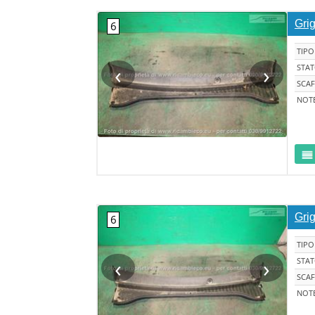
Grig
TIPO
‹
›
STA
SCAF
NOT
Grig
TIPO
‹
›
STA
SCAF
NOT