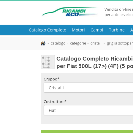
Vendita on-line 
per auto e veico
Catalogo Completo
Motori
Cambi
Turbine
A
catalogo
categorie
cristalli
griglia sottopa
Catalogo Completo Ricambi 
per Fiat 500L (17>) (4F) (5 po
Gruppo*
Costruttore*