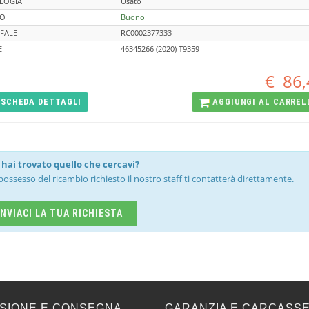
LOGIA
Usato
TO
Buono
FALE
RC0002377333
E
46345266 (2020) T9359
€
86,
SCHEDA
DETTAGLI
AGGIUNGI AL
CARREL
hai trovato quello che cercavi?
possesso del ricambio richiesto il nostro staff ti contatterà direttamente.
INVIACI LA TUA RICHIESTA
SIONE E CONSEGNA
GARANZIA E CARCASS