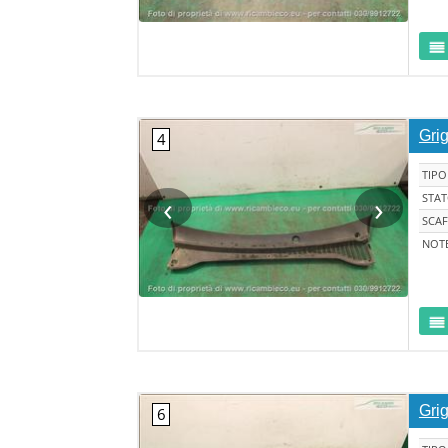
Grig
TIPO
‹
›
STA
SCAF
NOT
Grig