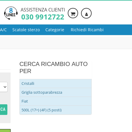
ASSISTENZA CLIENTI
030 9912722
 A/C
Scatole sterzo
Categorie
Richiedi Ricambi
CERCA RICAMBIO AUTO
PER
Cristalli
Griglia sottoparabrezza
Fiat
RCA
500L (17>) (4F) (5 posti)