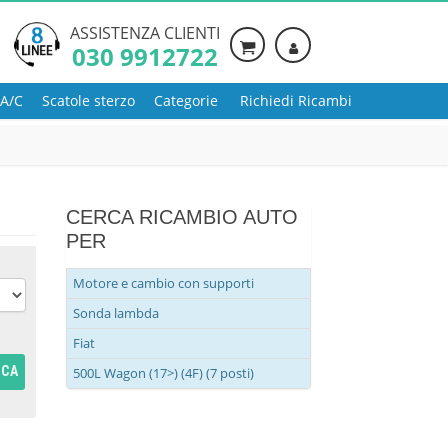
ASSISTENZA CLIENTI
030 9912722
 A/C
Scatole sterzo
Categorie
Richiedi Ricambi
CERCA RICAMBIO AUTO
PER
Motore e cambio con supporti
Sonda lambda
Fiat
RCA
500L Wagon (17>) (4F) (7 posti)