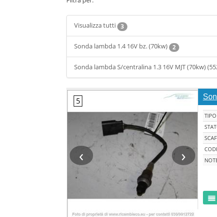
Filtra per:
Visualizza tutti
3
Sonda lambda 1.4 16V bz. (70kw)
2
Sonda lambda S/centralina 1.3 16V MJT (70kw) (55
Son
TIPO
STA
SCAF
‹
›
CODI
NOT