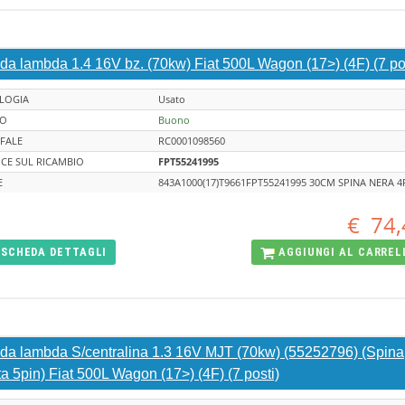
da lambda 1.4 16V bz. (70kw) Fiat 500L Wagon (17>) (4F) (7 pos
LOGIA
Usato
TO
Buono
FALE
RC0001098560
CE SUL RICAMBIO
FPT55241995
E
843A1000(17)T9661FPT55241995 30CM SPINA NERA 4
€
74,
SCHEDA
DETTAGLI
AGGIUNGI AL
CARREL
da lambda S/centralina 1.3 16V MJT (70kw) (55252796) (Spina
ta 5pin) Fiat 500L Wagon (17>) (4F) (7 posti)