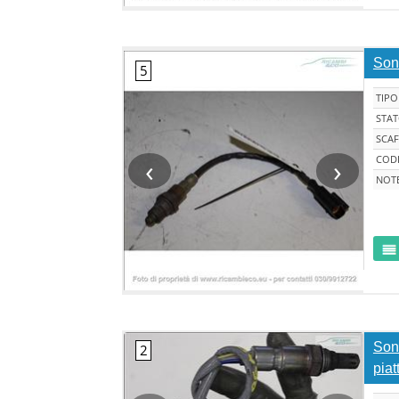
Son
TIPO
STA
SCAF
‹
›
CODI
NOT
Son
piat