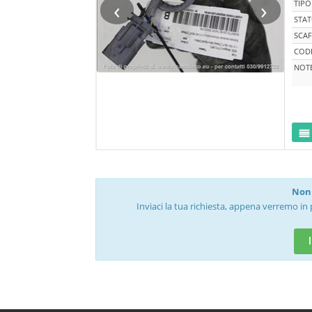
‹
›
TIPO
STA
SCAF
CODI
NOT
Non 
Inviaci la tua richiesta, appena verremo in 