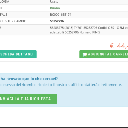
LOGIA
Usato
TO
Buono
FALE
RC0001655174
CE SUL RICAMBIO
55252796
E
55283775 (2018) T4761 55252796 Codici OES - OEM e
adattabili 55252796,Numero PIN 5
€
44,
SCHEDA
DETTAGLI
AGGIUNGI AL
CARREL
hai trovato quello che cercavi?
possesso del ricambio richiesto il nostro staff ti contatterà direttamente.
INVIACI LA TUA RICHIESTA