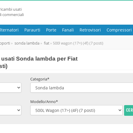
ricambi usati
li commerciali
lternatori
Paraurti
Porte
Fanali
Retrovisori
Compressori
pporti
sonda lambda
fiat
500l wagon (17>) (4f) (7 posti)
usati Sonda lambda per Fiat
ti)
Categoria*
Modello/Anno*
CE