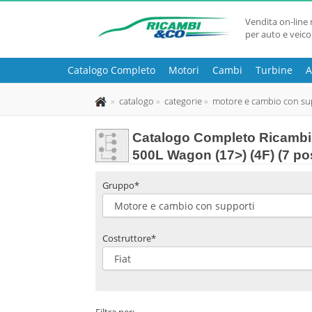
Vendita on-line 
per auto e veico
Catalogo Completo
Motori
Cambi
Turbine
A
catalogo
categorie
motore e cambio con su
Catalogo Completo Ricambi 
500L Wagon (17>) (4F) (7 pos
Gruppo*
Costruttore*