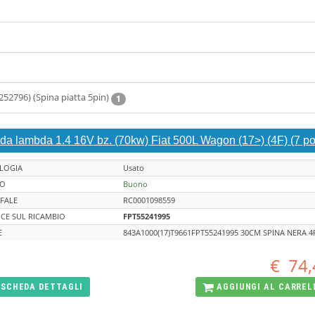
252796) (Spina piatta 5pin)
1
da lambda 1.4 16V bz. (70kw) Fiat 500L Wagon (17>) (4F) (7 pos
LOGIA
Usato
TO
Buono
FALE
RC0001098559
CE SUL RICAMBIO
FPT55241995
E
843A1000(17)T9661FPT55241995 30CM SPINA NERA 4
€
74,
SCHEDA
DETTAGLI
AGGIUNGI AL
CARREL