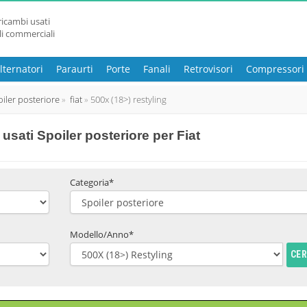
ricambi usati
li commerciali
lternatori
Paraurti
Porte
Fanali
Retrovisori
Compressori
oiler posteriore
fiat
500x (18>) restyling
sati Spoiler posteriore per Fiat
Categoria*
Modello/Anno*
CE