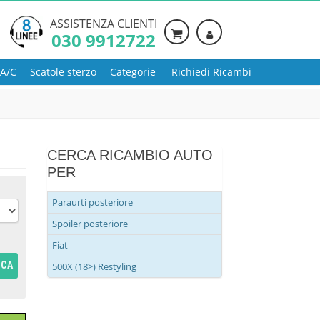
ASSISTENZA CLIENTI
030 9912722
 A/C
Scatole sterzo
Categorie
Richiedi Ricambi
CERCA RICAMBIO AUTO
PER
Paraurti posteriore
Spoiler posteriore
Fiat
RCA
500X (18>) Restyling