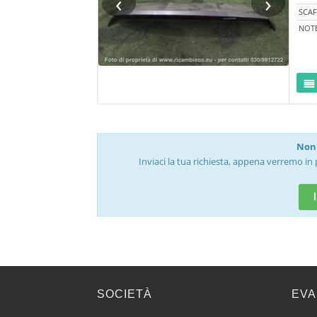
‹
›
SCAF
NOT
Non 
Inviaci la tua richiesta, appena verremo in 
SOCIETÀ
EVA