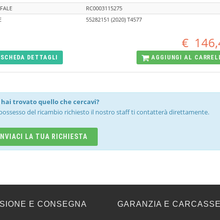
FALE
RC0003115275
E
55282151 (2020) T4577
€
146,
SCHEDA
DETTAGLI
AGGIUNGI AL
CARREL
hai trovato quello che cercavi?
possesso del ricambio richiesto il nostro staff ti contatterà direttamente.
INVIACI LA TUA RICHIESTA
SIONE E CONSEGNA
GARANZIA E CARCASS