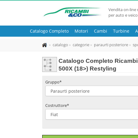
Vendita on-line 
per auto e veico
Catalogo Completo
Motori
Cambi
Turbine
A
catalogo
categorie
paraurti posteriore
sp
Catalogo Completo Ricambi u
500X (18>) Restyling
Gruppo*
Costruttore*