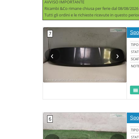
AVVISO IMPORTANTE
Ricambi &Co rimane chiusa per ferie dal 08/08/2026
Tutti gli ordini e le richieste ricevute in questo per
Spoi
TIPO
‹
›
STA
SCAF
NOT
Spoi
TIPO
STA