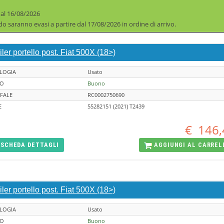
 al 16/08/2026
iodo saranno evasi a partire dal 17/08/2026 in ordine di arrivo.
ler portello post. Fiat 500X (18>)
LOGIA
Usato
TO
Buono
FALE
RC0002750690
E
55282151 (2021) T2439
€
146,
SCHEDA
DETTAGLI
AGGIUNGI AL
CARREL
ler portello post. Fiat 500X (18>)
LOGIA
Usato
TO
Buono