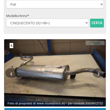
Modello/Anno*
CERCA
‹
›