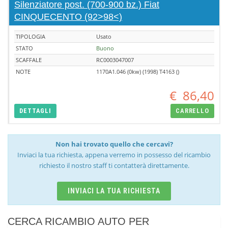
Silenziatore post. (700-900 bz.) Fiat
CINQUECENTO (92>98<)
TIPOLOGIA
Usato
STATO
Buono
SCAFFALE
RC0003047007
NOTE
1170A1.046 (0kw) (1998) T4163 ()
€
86,40
DETTAGLI
CARRELLO
Non hai trovato quello che cercavi?
Inviaci la tua richiesta, appena verremo in possesso del ricambio
richiesto il nostro staff ti contatterà direttamente.
INVIACI LA TUA RICHIESTA
CERCA RICAMBIO AUTO PER