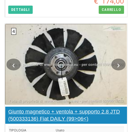
€
174,00
DETTAGLI
CARRELLO
‹
›
Giunto magnetico + ventola + supporto 2.8 JTD
(500333136) Fiat DAILY (99>06<)
TIPOLOGIA
Usato