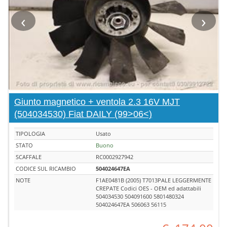
‹
›
Giunto magnetico + ventola 2.3 16V MJT
(504034530) Fiat DAILY (99>06<)
TIPOLOGIA
Usato
STATO
Buono
SCAFFALE
RC0002927942
CODICE SUL RICAMBIO
504024647EA
NOTE
F1AE0481B (2005) T7013PALE LEGGERMENTE
CREPATE Codici OES - OEM ed adattabili
504034530 504091600 5801480324
504024647EA 506063 56115