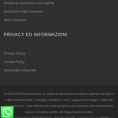
Rimborso spedizioni con PayPal
Esclusione dalla Garanzia
Reso Carcasse
PRIVACY ED INFORMAZIONI
Privacy Policy
Cookie Policy
Domande e Risposte
© 2018-2026 Ricambieco.eu. E' vietata la riproduzione totale o parziale del layout
e dei contenuti (testi, immagini, filmati) su carta, supporti tecnologici e altro per
ricavarne lucro, o per distribuirlo come proprio o per qualsiasi altra motivazione,
senza il consenso scritto del responsabile del sito.
Ricambi &Co srl
P.I.
IT03529620167 -
REA
BG-386458 - Capitale sociale 10000€ i.v.