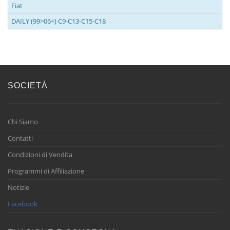
Fiat
DAILY (99>06<) C9-C13-C15-C18
SOCIETÀ
Chi Siamo
Contatti
Condizioni di Vendita
Programmi di Affiliazione
Notizie
Facebook