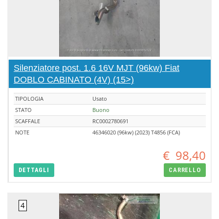
Silenziatore post. 1.6 16V MJT (96kw) Fiat
DOBLO CABINATO (4V) (15>)
TIPOLOGIA
Usato
STATO
Buono
SCAFFALE
RC0002780691
NOTE
46346020 (96kw) (2023) T4856 (FCA)
€
98,40
DETTAGLI
CARRELLO