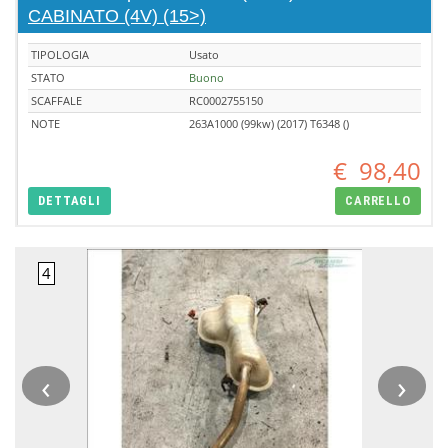
CABINATO (4V) (15>)
TIPOLOGIA
Usato
STATO
Buono
SCAFFALE
RC0002755150
NOTE
263A1000 (99kw) (2017) T6348 ()
€
98,40
DETTAGLI
CARRELLO
‹
›