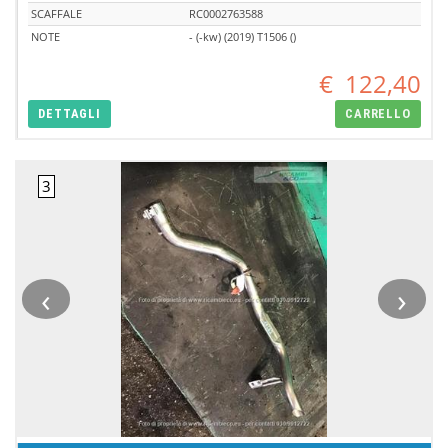
SCAFFALE
RC0002763588
NOTE
- (-kw) (2019) T1506 ()
€
122,40
DETTAGLI
CARRELLO
‹
›