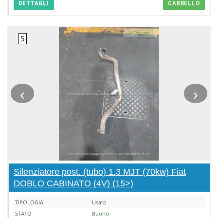
DETTAGLI
CARRELLO
‹
›
Silenziatore post. (tubo) 1.3 MJT (70kw) Fiat
DOBLO CABINATO (4V) (15>)
TIPOLOGIA
Usato
STATO
Buono