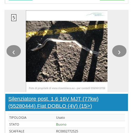
‹
›
Silenziatore post. 1.6 16V MJT (77kw)
(55280444) Fiat DOBLO (4V) (15>)
TIPOLOGIA
Usato
STATO
Buono
SCAFFALE
RC0002772525