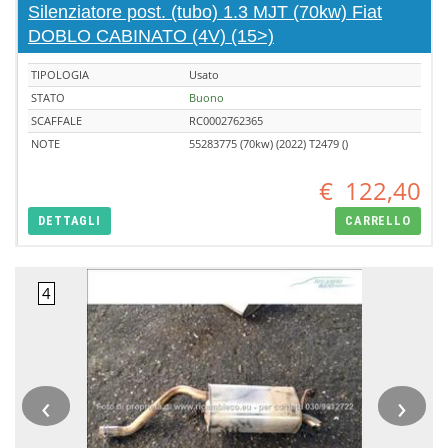
Silenziatore post. (tubo) 1.3 MJT (70kw) Fiat
DOBLO CABINATO (4V) (15>)
TIPOLOGIA
Usato
STATO
Buono
SCAFFALE
RC0002762365
NOTE
55283775 (70kw) (2022) T2479 ()
€
122,40
DETTAGLI
CARRELLO
‹
›