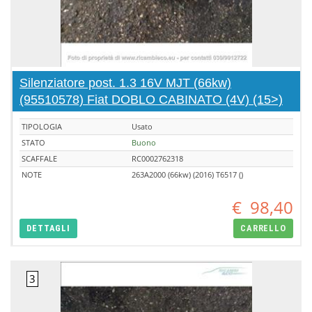
Silenziatore post. 1.3 16V MJT (66kw)
(95510578) Fiat DOBLO CABINATO (4V) (15>)
TIPOLOGIA
Usato
STATO
Buono
SCAFFALE
RC0002762318
NOTE
263A2000 (66kw) (2016) T6517 ()
€
98,40
DETTAGLI
CARRELLO