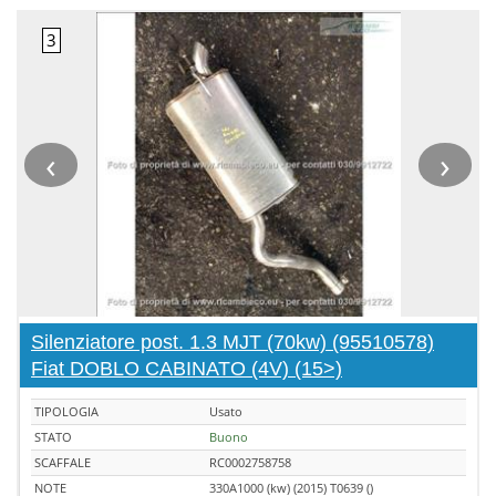
‹
›
Silenziatore post. 1.3 MJT (70kw) (95510578)
Fiat DOBLO CABINATO (4V) (15>)
TIPOLOGIA
Usato
STATO
Buono
SCAFFALE
RC0002758758
NOTE
330A1000 (kw) (2015) T0639 ()