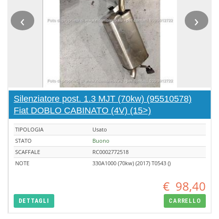
‹
›
Silenziatore post. 1.3 MJT (70kw) (95510578)
Fiat DOBLO CABINATO (4V) (15>)
TIPOLOGIA
Usato
STATO
Buono
SCAFFALE
RC0002772518
NOTE
330A1000 (70kw) (2017) T0543 ()
€
98,40
DETTAGLI
CARRELLO