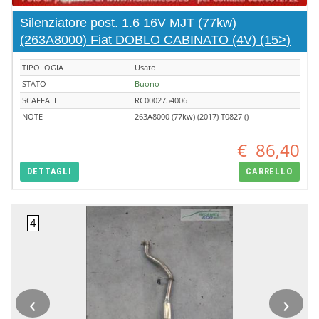
Silenziatore post. 1.6 16V MJT (77kw)
(263A8000) Fiat DOBLO CABINATO (4V) (15>)
TIPOLOGIA
Usato
STATO
Buono
SCAFFALE
RC0002754006
NOTE
263A8000 (77kw) (2017) T0827 ()
€
86,40
DETTAGLI
CARRELLO
‹
›