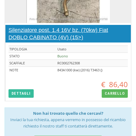
Silenziatore post. 1.4 16V bz. (70kw) Fiat
DOBLO CABINATO (4V) (15>)
TIPOLOGIA
Usato
STATO
Buono
SCAFFALE
RC0002762308
NOTE
843A1000 (kw) (2016) T3463 ()
€
86,40
DETTAGLI
CARRELLO
Non hai trovato quello che cercavi?
Inviaci la tua richiesta, appena verremo in possesso del ricambio
richiesto il nostro staff ti contatterà direttamente.