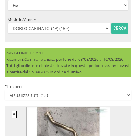
Modello/Anno*
CERCA
AVVISO IMPORTANTE
Ricambi &Co rimane chiusa per ferie dal 08/08/2026 al 16/08/2026
Tutti gli ordini e le richieste ricevute in questo periodo saranno evasi
a partire dal 17/08/2026 in ordine di arrivo.
Filtra per: