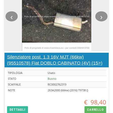
‹
›
Silenziatore post. 1.3 16V MJT (66kw)
(95510578) Fiat DOBLO CABINATO (4V) (15>)
TIPOLOGIA
Usato
STATO
Buono
SCAFFALE
RC0002762319
NOTE
263A2000 (66kw) (2016) T9738 ()
€
98,40
DETTAGLI
CARRELLO