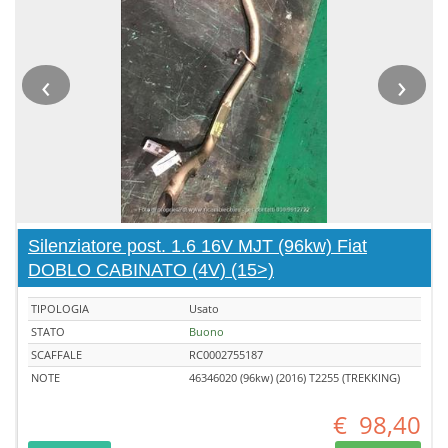
‹
›
Silenziatore post. 1.6 16V MJT (96kw) Fiat
DOBLO CABINATO (4V) (15>)
TIPOLOGIA
Usato
STATO
Buono
SCAFFALE
RC0002755187
NOTE
46346020 (96kw) (2016) T2255 (TREKKING)
€
98,40