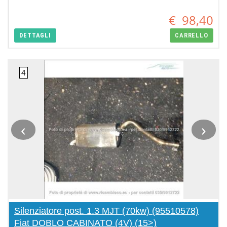
€
98,40
DETTAGLI
CARRELLO
‹
›
Silenziatore post. 1.3 MJT (70kw) (95510578)
Fiat DOBLO CABINATO (4V) (15>)