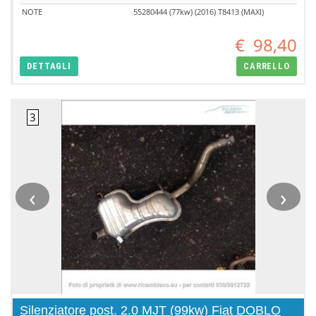
NOTE
55280444 (77kw) (2016) T8413 (MAXI)
€
98,40
DETTAGLI
CARRELLO
‹
›
Silenziatore post. 2.0 MJT (99kw) Fiat DOBLO