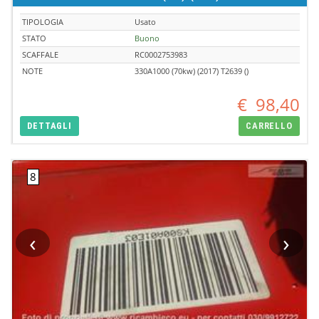
TIPOLOGIA
Usato
STATO
Buono
SCAFFALE
RC0002753983
NOTE
330A1000 (70kw) (2017) T2639 ()
€
98,40
DETTAGLI
CARRELLO
‹
›