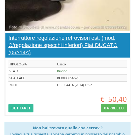
Interruttore regolazione retrovisori est. (mod.
C/regolazione specchi inferiori) Fiat DUCATO
(06>14<)
TIPOLOGIA
Usato
STATO
Buono
SCAFFALE
RC0003056579
NOTE
F1CE0441A (2014) T3521
€
50,40
DETTAGLI
CARRELLO
Non hai trovato quello che cercavi?
Inviaci la tua richiesta, appena verremo in possesso del ricambio