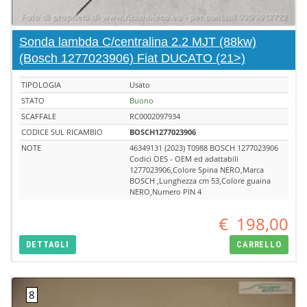
Sonda lambda C/centralina 2.2 MJT (88kw)
(Bosch 1277023906) Fiat DUCATO (21>)
TIPOLOGIA
Usato
STATO
Buono
SCAFFALE
RC0002097934
CODICE SUL RICAMBIO
BOSCH1277023906
NOTE
46349131 (2023) T0988 BOSCH 1277023906
Codici OES - OEM ed adattabili
1277023906,Colore Spina NERO,Marca
BOSCH ,Lunghezza cm 53,Colore guaina
NERO,Numero PIN 4
€
198,00
DETTAGLI
CARRELLO