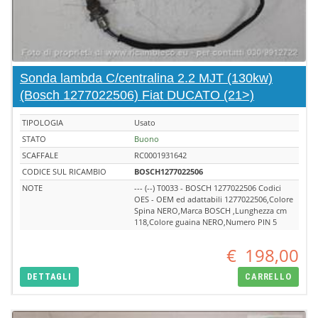
Sonda lambda C/centralina 2.2 MJT (130kw)
(Bosch 1277022506) Fiat DUCATO (21>)
TIPOLOGIA
Usato
STATO
Buono
SCAFFALE
RC0001931642
CODICE SUL RICAMBIO
BOSCH1277022506
NOTE
--- (--) T0033 - BOSCH 1277022506 Codici
OES - OEM ed adattabili 1277022506,Colore
Spina NERO,Marca BOSCH ,Lunghezza cm
118,Colore guaina NERO,Numero PIN 5
€
198,00
DETTAGLI
CARRELLO