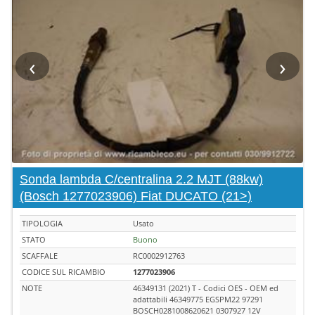
‹
›
Sonda lambda C/centralina 2.2 MJT (88kw)
(Bosch 1277023906) Fiat DUCATO (21>)
TIPOLOGIA
Usato
STATO
Buono
SCAFFALE
RC0002912763
CODICE SUL RICAMBIO
1277023906
NOTE
46349131 (2021) T - Codici OES - OEM ed
adattabili 46349775 EGSPM22 97291
BOSCH0281008620621 0307927 12V