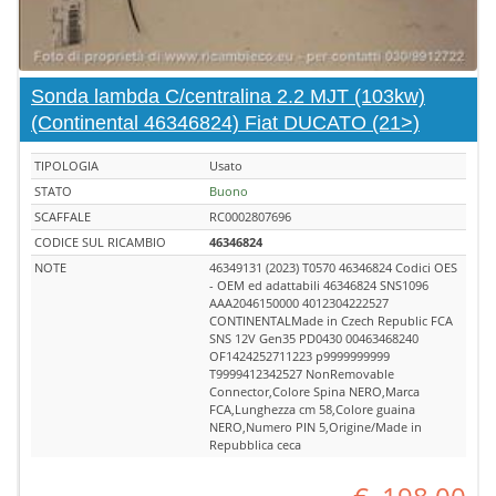
Sonda lambda C/centralina 2.2 MJT (103kw)
(Continental 46346824) Fiat DUCATO (21>)
TIPOLOGIA
Usato
STATO
Buono
SCAFFALE
RC0002807696
CODICE SUL RICAMBIO
46346824
NOTE
46349131 (2023) T0570 46346824 Codici OES
- OEM ed adattabili 46346824 SNS1096
AAA2046150000 4012304222527
CONTINENTALMade in Czech Republic FCA
SNS 12V Gen35 PD0430 00463468240
OF1424252711223 p9999999999
T9999412342527 NonRemovable
Connector,Colore Spina NERO,Marca
FCA,Lunghezza cm 58,Colore guaina
NERO,Numero PIN 5,Origine/Made in
Repubblica ceca