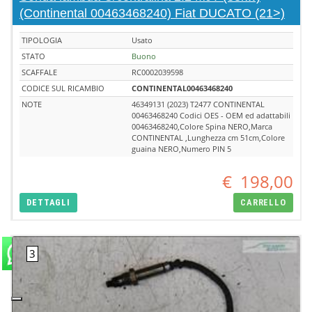
(Continental 00463468240) Fiat DUCATO (21>)
TIPOLOGIA
Usato
STATO
Buono
SCAFFALE
RC0002039598
CODICE SUL RICAMBIO
CONTINENTAL00463468240
NOTE
46349131 (2023) T2477 CONTINENTAL
00463468240 Codici OES - OEM ed adattabili
00463468240,Colore Spina NERO,Marca
CONTINENTAL ,Lunghezza cm 51cm,Colore
guaina NERO,Numero PIN 5
€
198,00
DETTAGLI
CARRELLO