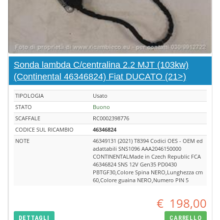
Sonda lambda C/centralina 2.2 MJT (103kw)
(Continental 46346824) Fiat DUCATO (21>)
TIPOLOGIA
Usato
STATO
Buono
SCAFFALE
RC0002398776
CODICE SUL RICAMBIO
46346824
NOTE
46349131 (2021) T8394 Codici OES - OEM ed
adattabili SNS1096 AAA2046150000
CONTINENTALMade in Czech Republic FCA
46346824 SNS 12V Gen35 PD0430
PBTGF30,Colore Spina NERO,Lunghezza cm
60,Colore guaina NERO,Numero PIN 5
€
198,00
DETTAGLI
CARRELLO