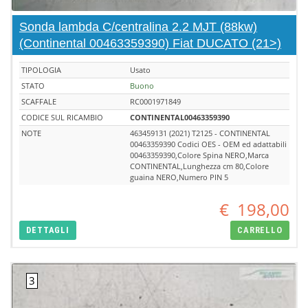
Sonda lambda C/centralina 2.2 MJT (88kw)
(Continental 00463359390) Fiat DUCATO (21>)
TIPOLOGIA
Usato
STATO
Buono
SCAFFALE
RC0001971849
CODICE SUL RICAMBIO
CONTINENTAL00463359390
NOTE
463459131 (2021) T2125 - CONTINENTAL
00463359390 Codici OES - OEM ed adattabili
00463359390,Colore Spina NERO,Marca
CONTINENTAL,Lunghezza cm 80,Colore
guaina NERO,Numero PIN 5
€
198,00
DETTAGLI
CARRELLO