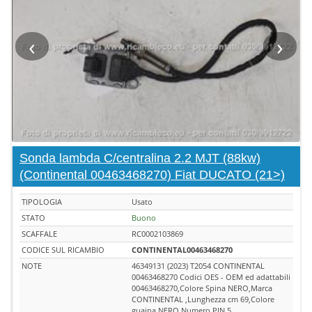
‹
›
Sonda lambda C/centralina 2.2 MJT (88kw)
(Continental 00463468270) Fiat DUCATO (21>)
TIPOLOGIA
Usato
STATO
Buono
SCAFFALE
RC0002103869
CODICE SUL RICAMBIO
CONTINENTAL00463468270
NOTE
46349131 (2023) T2054 CONTINENTAL
00463468270 Codici OES - OEM ed adattabili
00463468270,Colore Spina NERO,Marca
CONTINENTAL ,Lunghezza cm 69,Colore
guaina NERO,Numero PIN 5