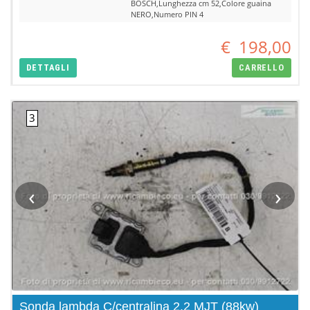
BOSCH,Lunghezza cm 52,Colore guaina
NERO,Numero PIN 4
€
198,00
DETTAGLI
CARRELLO
‹
›
Sonda lambda C/centralina 2.2 MJT (88kw)