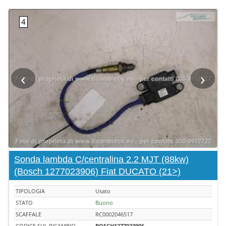
‹
›
Sonda lambda C/centralina 2.2 MJT (88kw)
(Bosch 1277023906) Fiat DUCATO (21>)
TIPOLOGIA
Usato
STATO
Buono
SCAFFALE
RC0002046517
CODICE SUL RICAMBIO
BOSCH1277023906