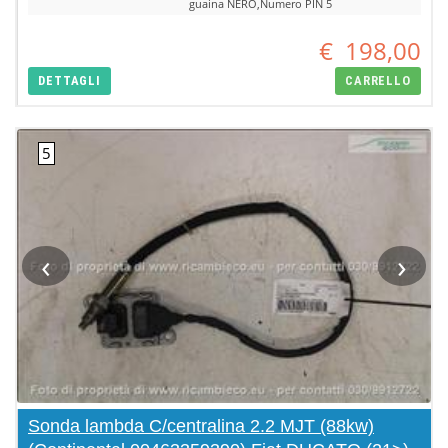
guaina NERO,Numero PIN 5
€
198,00
DETTAGLI
CARRELLO
‹
›
Sonda lambda C/centralina 2.2 MJT (88kw)