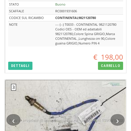
STATO
Buono
SCAFFALE
RC0001931606
CODICE SUL RICAMBIO
CONTINENTAL9821120780
NOTE
--- (--) T0033 - CONTINENTAL 9821120780
Codici OES - OEM ed adattabili
9821120780,Colore Spina GRIGIO,Marca
CONTINENTAL ,Lunghezza cm 90,Colore
guaina GRIGIO,Numero PIN 4
€
198,00
DETTAGLI
CARRELLO
‹
›