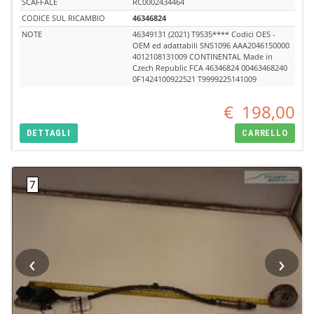
SCAFFALE
RC0002434464
CODICE SUL RICAMBIO
46346824
NOTE
46349131 (2021) T9535**** Codici OES -
OEM ed adattabili SNS1096 AAA2046150000
4012108131009 CONTINENTAL Made in
Czech Republic FCA 46346824 00463468240
0F1424100922521 T9999225141009
€
198,00
DETTAGLI
CARRELLO
‹
›