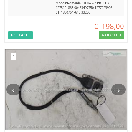
MadeinRomaniaR01 04522 PBTGF30
1275101863 00463497750 1277023906
01118307647615 33220
€
198,00
DETTAGLI
CARRELLO
‹
›