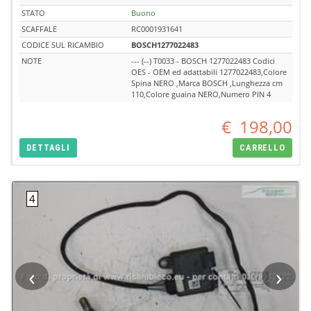
STATO
Buono
SCAFFALE
RC0001931641
CODICE SUL RICAMBIO
BOSCH1277022483
NOTE
--- (--) T0033 - BOSCH 1277022483 Codici
OES - OEM ed adattabili 1277022483,Colore
Spina NERO ,Marca BOSCH ,Lunghezza cm
110,Colore guaina NERO,Numero PIN 4
€
198,00
DETTAGLI
CARRELLO
‹
›