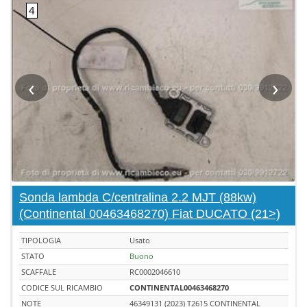
‹
›
Sonda lambda C/centralina 2.2 MJT (88kw)
(Continental 00463468270) Fiat DUCATO (21>)
TIPOLOGIA
Usato
STATO
Buono
SCAFFALE
RC0002046610
CODICE SUL RICAMBIO
CONTINENTAL00463468270
NOTE
46349131 (2023) T2615 CONTINENTAL