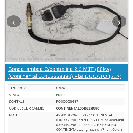
‹
›
Sonda lambda C/centralina 2.2 MJT (88kw)
(Continental 00463359390) Fiat DUCATO (21>)
TIPOLOGIA
Usato
STATO
Buono
SCAFFALE
RC0002039587
CODICE SUL RICAMBIO
CONTINENTAL00463359390
NOTE
46349131 (2023) T2477 CONTINENTAL
00463359390 Codici OES - OEM ed adattabili
00463359390,Colore Spina NERO,Marca
CONTINENTAL ,Lunghezza cm 71 cm,Colore