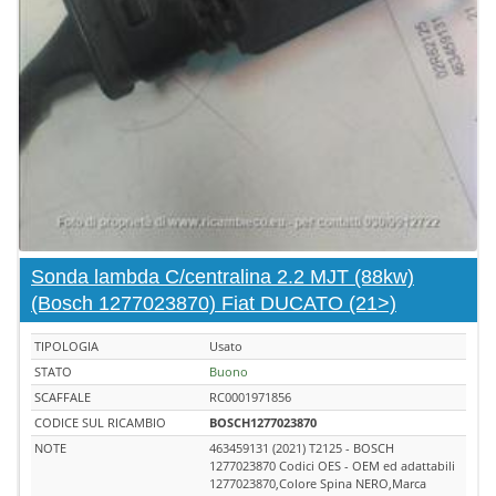
Sonda lambda C/centralina 2.2 MJT (88kw)
(Bosch 1277023870) Fiat DUCATO (21>)
TIPOLOGIA
Usato
STATO
Buono
SCAFFALE
RC0001971856
CODICE SUL RICAMBIO
BOSCH1277023870
NOTE
463459131 (2021) T2125 - BOSCH
1277023870 Codici OES - OEM ed adattabili
1277023870,Colore Spina NERO,Marca