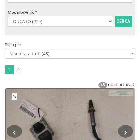
Modello/Anno*
CERCA
Filtra per:
1
2
ricambi trovati
45
‹
›