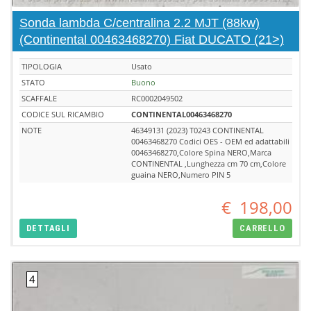
Sonda lambda C/centralina 2.2 MJT (88kw)
(Continental 00463468270) Fiat DUCATO (21>)
TIPOLOGIA
Usato
STATO
Buono
SCAFFALE
RC0002049502
CODICE SUL RICAMBIO
CONTINENTAL00463468270
NOTE
46349131 (2023) T0243 CONTINENTAL
00463468270 Codici OES - OEM ed adattabili
00463468270,Colore Spina NERO,Marca
CONTINENTAL ,Lunghezza cm 70 cm,Colore
guaina NERO,Numero PIN 5
€
198,00
DETTAGLI
CARRELLO