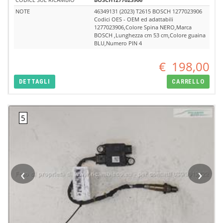
NOTE
46349131 (2023) T2615 BOSCH 1277023906
Codici OES - OEM ed adattabili
1277023906,Colore Spina NERO,Marca
BOSCH ,Lunghezza cm 53 cm,Colore guaina
BLU,Numero PIN 4
€
198,00
DETTAGLI
CARRELLO
‹
›