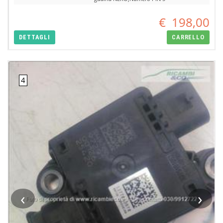
€
198,00
DETTAGLI
CARRELLO
‹
›