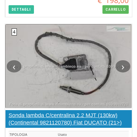
€
198,00
DETTAGLI
CARRELLO
‹
›
Sonda lambda C/centralina 2.2 MJT (130kw)
(Continental 9821120780) Fiat DUCATO (21>)
TIPOLOGIA
Usato