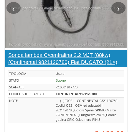
‹
›
Sonda lambda C/centralina 2.2 MJT (88kw)
(Continental 9821120780) Fiat DUCATO (21>)
TIPOLOGIA
Usato
STATO
Buono
SCAFFALE
RC0001917770
CODICE SUL RICAMBIO
CONTINENTAL9821120780
NOTE
--- (--) T0021 - CONTINENTAL 9821120780
Codici OES - OEM ed adattabili
9821120780,Colore Spina GRIGIO,Marca
CONTINENTAL ,Lunghezza cm 89,Colore
guaina GRIGIO,Numero PIN 5