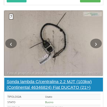
‹
›
Sonda lambda C/centralina 2.2 MJT (103kw)
(Continental 46346824) Fiat DUCATO (21>)
TIPOLOGIA
Usato
STATO
Buono