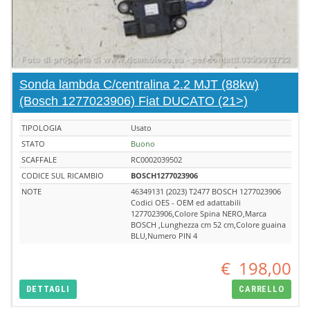
Sonda lambda C/centralina 2.2 MJT (88kw)
(Bosch 1277023906) Fiat DUCATO (21>)
TIPOLOGIA
Usato
STATO
Buono
SCAFFALE
RC0002039502
CODICE SUL RICAMBIO
BOSCH1277023906
NOTE
46349131 (2023) T2477 BOSCH 1277023906
Codici OES - OEM ed adattabili
1277023906,Colore Spina NERO,Marca
BOSCH ,Lunghezza cm 52 cm,Colore guaina
BLU,Numero PIN 4
€
198,00
DETTAGLI
CARRELLO