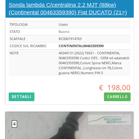
Sonda lambda C/centralina 2.2 MJT (88kw)
(Continental 00463359390) Fiat DUCATO (21>)
TIPOLOGIA
Usato
STATO
Buono
SCAFFALE
RC0001914763
CODICE SUL RICAMBIO
CONTINENTAL00463359390
NOTE
46349131 (2022) T6921 - CONTINENTAL
00463359390 Codici OES - OEM ed adattabili
00463359390,Colore Spina NERO,Marca
CONTINENTAL ,Lunghezza cm 78,Colore
guaina NERO,Numero PIN 5
€
198,00
DETTAGLI
CARRELLO