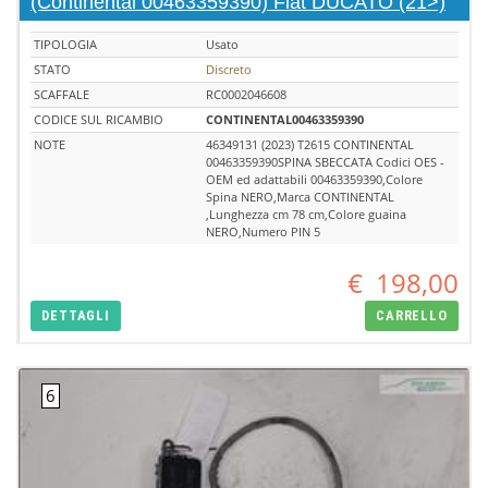
(Continental 00463359390) Fiat DUCATO (21>)
TIPOLOGIA
Usato
STATO
Discreto
SCAFFALE
RC0002046608
CODICE SUL RICAMBIO
CONTINENTAL00463359390
NOTE
46349131 (2023) T2615 CONTINENTAL
00463359390SPINA SBECCATA Codici OES -
OEM ed adattabili 00463359390,Colore
Spina NERO,Marca CONTINENTAL
,Lunghezza cm 78 cm,Colore guaina
NERO,Numero PIN 5
€
198,00
DETTAGLI
CARRELLO