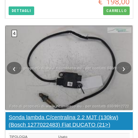
€
198,00
DETTAGLI
CARRELLO
‹
›
Sonda lambda C/centralina 2.2 MJT (130kw)
(Bosch 1277022483) Fiat DUCATO (21>)
TIPOLOGIA
Usato