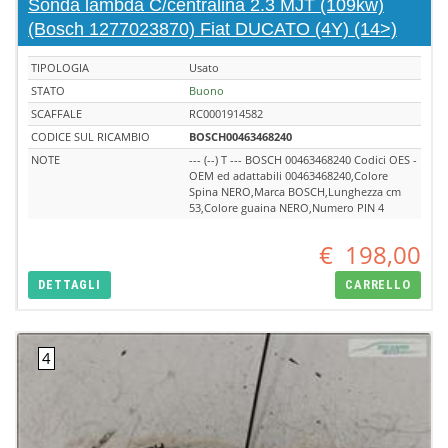
Sonda lambda C/centralina 2.3 MJT (109kw)
(Bosch 1277023870) Fiat DUCATO (4Y) (14>)
TIPOLOGIA
Usato
STATO
Buono
SCAFFALE
RC0001914582
CODICE SUL RICAMBIO
BOSCH00463468240
NOTE
--- (--) T --- BOSCH 00463468240 Codici OES -
OEM ed adattabili 00463468240,Colore
Spina NERO,Marca BOSCH,Lunghezza cm
53,Colore guaina NERO,Numero PIN 4
€
198,00
DETTAGLI
CARRELLO