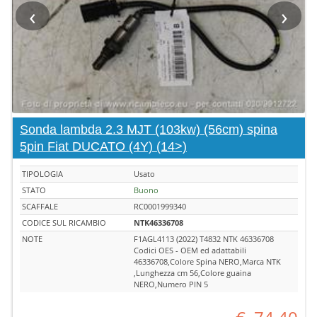
‹
›
Sonda lambda 2.3 MJT (103kw) (56cm) spina
5pin Fiat DUCATO (4Y) (14>)
TIPOLOGIA
Usato
STATO
Buono
SCAFFALE
RC0001999340
CODICE SUL RICAMBIO
NTK46336708
NOTE
F1AGL4113 (2022) T4832 NTK 46336708
Codici OES - OEM ed adattabili
46336708,Colore Spina NERO,Marca NTK
,Lunghezza cm 56,Colore guaina
NERO,Numero PIN 5