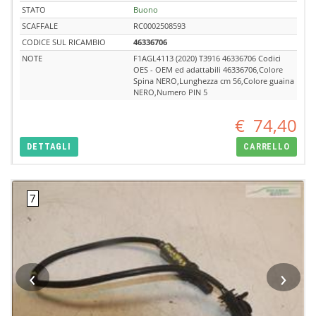
STATO
Buono
SCAFFALE
RC0002508593
CODICE SUL RICAMBIO
46336706
NOTE
F1AGL4113 (2020) T3916 46336706 Codici
OES - OEM ed adattabili 46336706,Colore
Spina NERO,Lunghezza cm 56,Colore guaina
NERO,Numero PIN 5
€
74,40
DETTAGLI
CARRELLO
‹
›