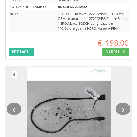
CODICE SUL RICAMBIO
BOSCH1277022483
NOTE
--- (--) T --- BOSCH 1277022483 Codici OES -
OEM ed adattabili 1277022483,Colore Spina
NERO,Marca BOSCH,Lunghezza cm
110,Colore guaina NERO,Numero PIN 4
€
198,00
DETTAGLI
CARRELLO
‹
›