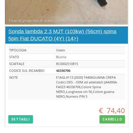
Sonda lambda 2.3 MJT (103kw) (56cm) spina
5pin Fiat DUCATO (4Y) (14>)
TIPOLOGIA
Usato
STATO
Buono
SCAFFALE
RC0002510815
CODICE SUL RICAMBIO
46336706
NOTE
F1AGL4113 (2020) T4406GUAINA CREPA
Codici OES - OEM ed adattabili JAA000A-
FA023 46336706,Colore Spina
NERO,Lunghezza cm 56,Colore guaina
NERO,Numero PIN 5
€
74,40
DETTAGLI
CARRELLO