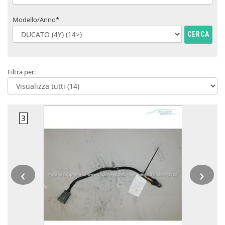
Modello/Anno*
CERCA
Filtra per:
‹
›