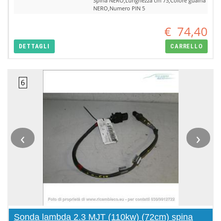
Spina NERO,Lunghezza cm 73,Colore guaina
NERO,Numero PIN 5
€
74,40
DETTAGLI
CARRELLO
‹
›
Sonda lambda 2.3 MJT (110kw) (72cm) spina