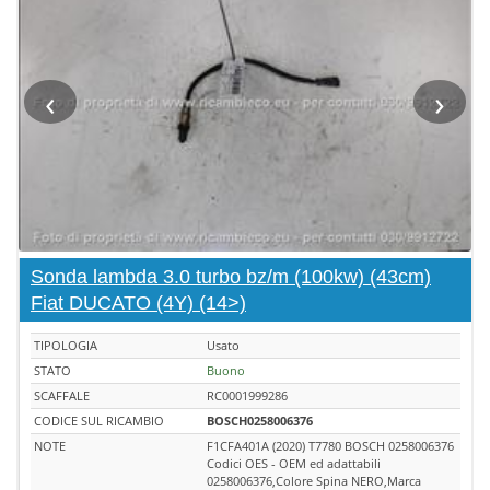
‹
›
Sonda lambda 3.0 turbo bz/m (100kw) (43cm)
Fiat DUCATO (4Y) (14>)
TIPOLOGIA
Usato
STATO
Buono
SCAFFALE
RC0001999286
CODICE SUL RICAMBIO
BOSCH0258006376
NOTE
F1CFA401A (2020) T7780 BOSCH 0258006376
Codici OES - OEM ed adattabili
0258006376,Colore Spina NERO,Marca