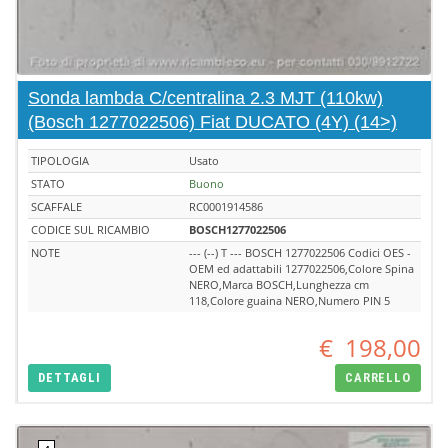
Sonda lambda C/centralina 2.3 MJT (110kw)
(Bosch 1277022506) Fiat DUCATO (4Y) (14>)
TIPOLOGIA
Usato
STATO
Buono
SCAFFALE
RC0001914586
CODICE SUL RICAMBIO
BOSCH1277022506
NOTE
--- (--) T --- BOSCH 1277022506 Codici OES -
OEM ed adattabili 1277022506,Colore Spina
NERO,Marca BOSCH,Lunghezza cm
118,Colore guaina NERO,Numero PIN 5
€
198,00
DETTAGLI
CARRELLO