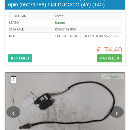
6pin (55271786) Fiat DUCATO (4Y) (14>)
TIPOLOGIA
Usato
STATO
Buono
SCAFFALE
RC0001691067
NOTE
F1AGL411A (2016) T0112 MOPAR 55271786
€
74,40
DETTAGLI
CARRELLO
‹
›