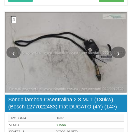
‹
›
Sonda lambda C/centralina 2.3 MJT (130kw)
(Bosch 1277022483) Fiat DUCATO (4Y) (14>)
TIPOLOGIA
Usato
STATO
Buono
SCAFFALE
RC0001914579