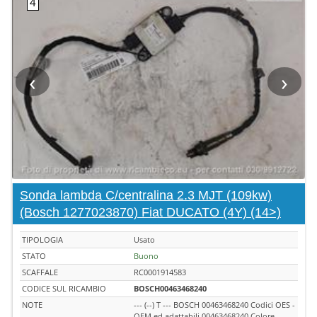
‹
›
Sonda lambda C/centralina 2.3 MJT (109kw)
(Bosch 1277023870) Fiat DUCATO (4Y) (14>)
TIPOLOGIA
Usato
STATO
Buono
SCAFFALE
RC0001914583
CODICE SUL RICAMBIO
BOSCH00463468240
NOTE
--- (--) T --- BOSCH 00463468240 Codici OES -
OEM ed adattabili 00463468240,Colore