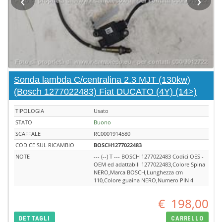
‹
›
Sonda lambda C/centralina 2.3 MJT (130kw)
(Bosch 1277022483) Fiat DUCATO (4Y) (14>)
TIPOLOGIA
Usato
STATO
Buono
SCAFFALE
RC0001914580
CODICE SUL RICAMBIO
BOSCH1277022483
NOTE
--- (--) T --- BOSCH 1277022483 Codici OES -
OEM ed adattabili 1277022483,Colore Spina
NERO,Marca BOSCH,Lunghezza cm
110,Colore guaina NERO,Numero PIN 4
€
198,00
DETTAGLI
CARRELLO