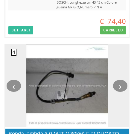
BOSCH ,Lunghezza cm 43 43 cm,Colore
guaina GRIGIO,Numero PIN 4
€
74,40
DETTAGLI
CARRELLO
‹
›
Sonda lambda 3.0 MJT (130kw) Fiat DUCATO