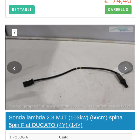
€
74,40
DETTAGLI
CARRELLO
‹
›
Sonda lambda 2.3 MJT (103kw) (56cm) spina
5pin Fiat DUCATO (4Y) (14>)
TIPOLOGIA
Usato