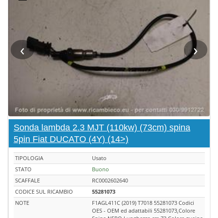
‹
›
Sonda lambda 2.3 MJT (110kw) (73cm) spina
5pin Fiat DUCATO (4Y) (14>)
TIPOLOGIA
Usato
STATO
Buono
SCAFFALE
RC0002602640
CODICE SUL RICAMBIO
55281073
NOTE
F1AGL411C (2019) T7018 55281073 Codici
OES - OEM ed adattabili 55281073,Colore