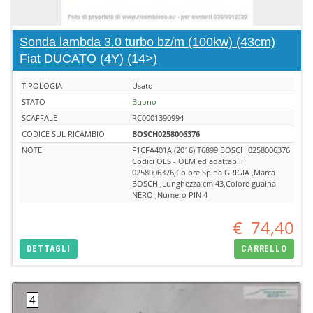
Sonda lambda 3.0 turbo bz/m (100kw) (43cm)
Fiat DUCATO (4Y) (14>)
TIPOLOGIA
Usato
STATO
Buono
SCAFFALE
RC0001390994
CODICE SUL RICAMBIO
BOSCH0258006376
NOTE
F1CFA401A (2016) T6899 BOSCH 0258006376
Codici OES - OEM ed adattabili
0258006376,Colore Spina GRIGIA ,Marca
BOSCH ,Lunghezza cm 43,Colore guaina
NERO ,Numero PIN 4
€
74,40
DETTAGLI
CARRELLO