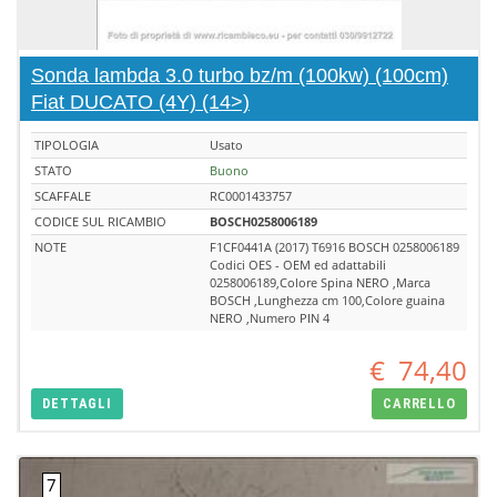
Sonda lambda 3.0 turbo bz/m (100kw) (100cm)
Fiat DUCATO (4Y) (14>)
TIPOLOGIA
Usato
STATO
Buono
SCAFFALE
RC0001433757
CODICE SUL RICAMBIO
BOSCH0258006189
NOTE
F1CF0441A (2017) T6916 BOSCH 0258006189
Codici OES - OEM ed adattabili
0258006189,Colore Spina NERO ,Marca
BOSCH ,Lunghezza cm 100,Colore guaina
NERO ,Numero PIN 4
€
74,40
DETTAGLI
CARRELLO