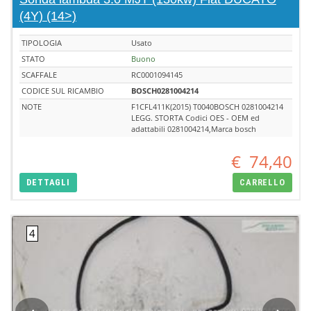
(4Y) (14>)
TIPOLOGIA
Usato
STATO
Buono
SCAFFALE
RC0001094145
CODICE SUL RICAMBIO
BOSCH0281004214
NOTE
F1CFL411K(2015) T0040BOSCH 0281004214
LEGG. STORTA Codici OES - OEM ed
adattabili 0281004214,Marca bosch
€
74,40
DETTAGLI
CARRELLO