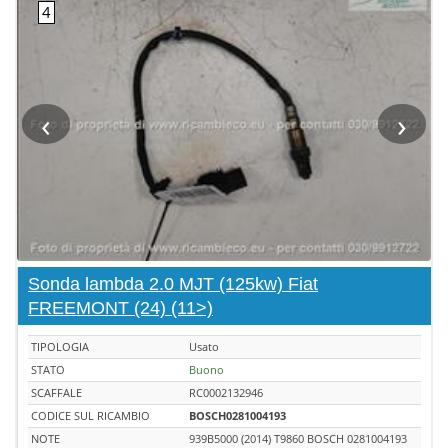
‹
›
Sonda lambda 2.0 MJT (125kw) Fiat
FREEMONT (24) (11>)
TIPOLOGIA
Usato
STATO
Buono
SCAFFALE
RC0002132946
CODICE SUL RICAMBIO
BOSCH0281004193
NOTE
939B5000 (2014) T9860 BOSCH 0281004193