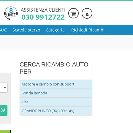
ASSISTENZA CLIENTI
030 9912722
 A/C
Scatole sterzo
Categorie
Richiedi Ricambi
CERCA RICAMBIO AUTO
PER
Motore e cambio con supporti
Sonda lambda
Fiat
RCA
GRANDE PUNTO (3X) (09>14<)