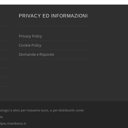
E
PRIVACY ED INFORMAZIONI
Privacy Policy
Cookie Policy
Domande e Risposte
ologici e altro per ricavarne lucro, o per distribuirlo come
to.
pec.ricambieco.it