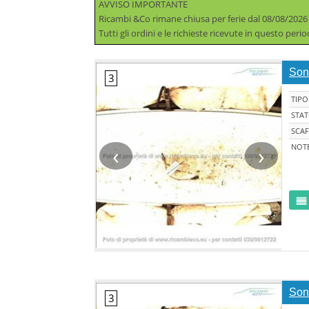
AVVISO IMPORTANTE
Ricambi &Co rimane chiusa per ferie dal 08/08/2026
Tutti gli ordini e le richieste ricevute in questo per
Son
TIPO
STA
SCAF
‹
›
NOT
Son