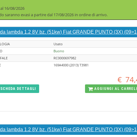
 al 16/08/2026
iodo saranno evasi a partire dal 17/08/2026 in ordine di arrivo.
da lambda 1.2 8V bz. (51kw) Fiat GRANDE PUNTO (3X) (09>1
LOGIA
Usato
TO
Buono
FALE
RC0000697982
E
169A4000 (2013) T3981
€
74,
SCHEDA
DETTAGLI
AGGIUNGI AL
CARREL
da lambda 1.2 8V bz. (51kw) Fiat GRANDE PUNTO (3X) (09>1