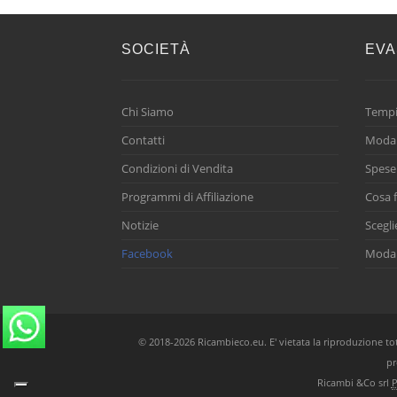
SOCIETÀ
EVA
Chi Siamo
Tempi
Contatti
Modal
Condizioni di Vendita
Spese
Programmi di Affiliazione
Cosa f
Notizie
Scegli
Facebook
Modal
© 2018-2026 Ricambieco.eu. E' vietata la riproduzione total
pr
Ricambi &Co srl
P