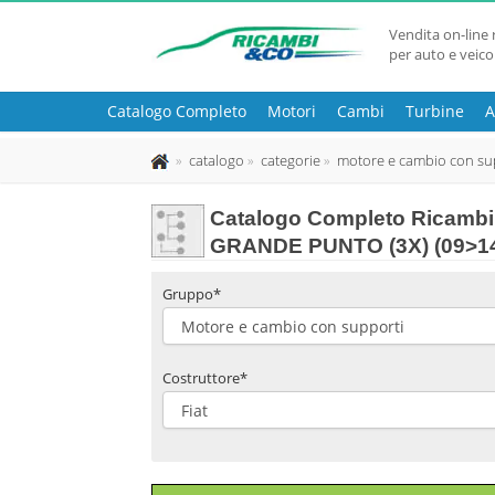
Vendita on-line 
per auto e veico
Catalogo Completo
Motori
Cambi
Turbine
A
catalogo
categorie
motore e cambio con su
Catalogo Completo Ricambi 
GRANDE PUNTO (3X) (09>1
Gruppo*
Costruttore*