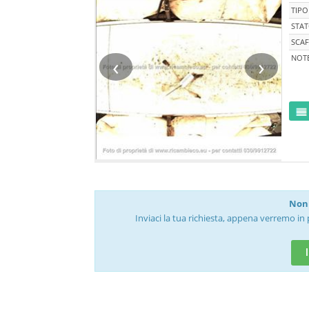
TIPO
STA
SCAF
‹
›
NOT
Non 
Inviaci la tua richiesta, appena verremo in 