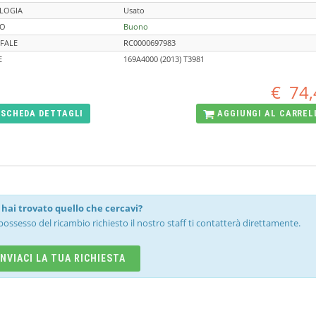
LOGIA
Usato
TO
Buono
FALE
RC0000697983
E
169A4000 (2013) T3981
€
74,
SCHEDA
DETTAGLI
AGGIUNGI AL
CARREL
hai trovato quello che cercavi?
possesso del ricambio richiesto il nostro staff ti contatterà direttamente.
INVIACI LA TUA RICHIESTA