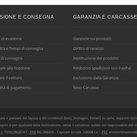
SIONE E CONSEGNA
GARANZIA E CARCASS
 di evasione
Garanzie sui prodotti
ità e Tempi di consegna
Diritto di recesso
 di consegna
Restituzione dei prodotti
are alla ricezione
Rimborso spedizioni con PayPal
ere il vettore
Esclusione dalla Garanzia
ità di pagamento
Reso Carcasse
e o parziale del layout e dei contenuti (testi, immagini, filmati) su carta, supporti tecn
oprio o per qualsiasi altra motivazione, senza il consenso scritto del responsabile del si
.I.
IT03529620167 -
REA
BG-386458 - Capitale sociale 10000€ i.v. -
PEC
amministrazione@