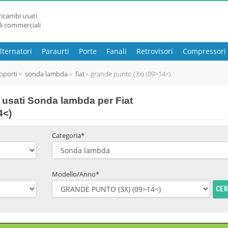
ricambi usati
li commerciali
lternatori
Paraurti
Porte
Fanali
Retrovisori
Compressori
pporti
sonda lambda
fiat
grande punto (3x) (09>14<)
usati Sonda lambda per Fiat
4<)
Categoria*
Modello/Anno*
CE