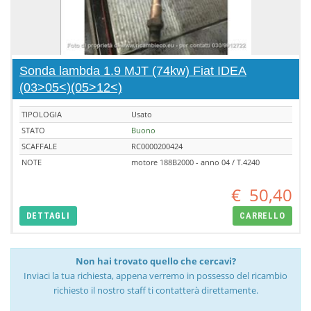
Sonda lambda 1.9 MJT (74kw) Fiat IDEA
(03>05<)(05>12<)
TIPOLOGIA
Usato
STATO
Buono
SCAFFALE
RC0000200424
NOTE
motore 188B2000 - anno 04 / T.4240
€
50,40
DETTAGLI
CARRELLO
Non hai trovato quello che cercavi?
Inviaci la tua richiesta, appena verremo in possesso del ricambio
richiesto il nostro staff ti contatterà direttamente.