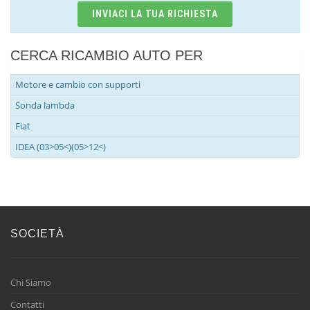
INVIACI LA TUA RICHIESTA
CERCA RICAMBIO AUTO PER
Motore e cambio con supporti
Sonda lambda
Fiat
IDEA (03>05<)(05>12<)
SOCIETÀ
Chi Siamo
Contatti