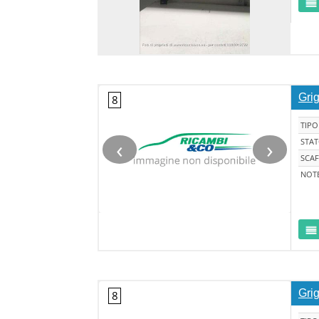
Grig
TIPO
‹
›
STA
SCAF
NOT
Grig