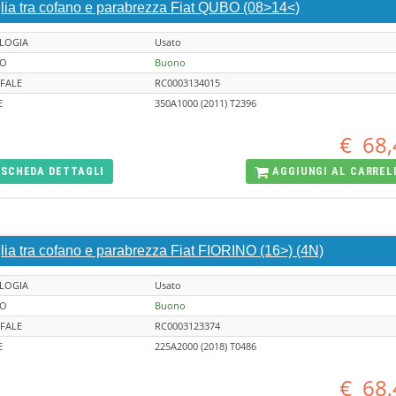
glia tra cofano e parabrezza Fiat QUBO (08>14<)
LOGIA
Usato
TO
Buono
FALE
RC0003134015
E
350A1000 (2011) T2396
€
68,
SCHEDA
DETTAGLI
AGGIUNGI AL
CARREL
lia tra cofano e parabrezza Fiat FIORINO (16>) (4N)
LOGIA
Usato
TO
Buono
FALE
RC0003123374
E
225A2000 (2018) T0486
€
68,