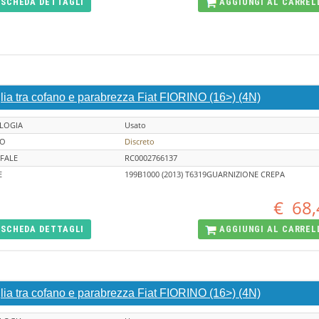
SCHEDA
DETTAGLI
AGGIUNGI AL
CARREL
lia tra cofano e parabrezza Fiat FIORINO (16>) (4N)
LOGIA
Usato
TO
Discreto
FALE
RC0002766137
E
199B1000 (2013) T6319GUARNIZIONE CREPA
€
68,
SCHEDA
DETTAGLI
AGGIUNGI AL
CARREL
lia tra cofano e parabrezza Fiat FIORINO (16>) (4N)