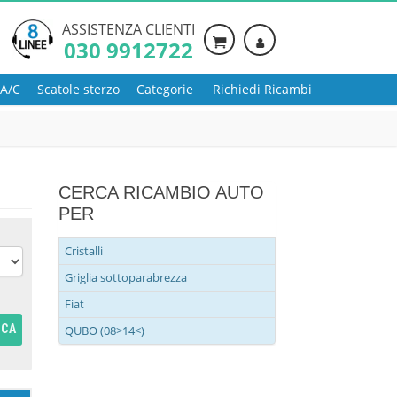
ASSISTENZA CLIENTI
030 9912722
 A/C
Scatole sterzo
Categorie
Richiedi Ricambi
CERCA RICAMBIO AUTO
PER
Cristalli
Griglia sottoparabrezza
Fiat
RCA
QUBO (08>14<)