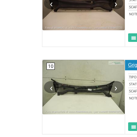
‹
›
SCAF
NOT
Grig
TIPO
‹
›
STA
SCAF
NOT