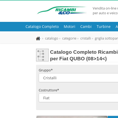
Vendita on-line 
per auto e veico
Catalogo Completo
Motori
Cambi
Turbine
A
catalogo
categorie
cristalli
griglia sottopa
Catalogo Completo Ricambi 
per Fiat QUBO (08>14<)
Gruppo*
Costruttore*