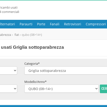
ricambi usati
li commerciali
lternatori
Paraurti
Porte
Fanali
Retrovisori
Compressori
rabrezza
fiat
qubo (08>14<)
usati Griglia sottoparabrezza
Categoria*
Modello/Anno*
CE