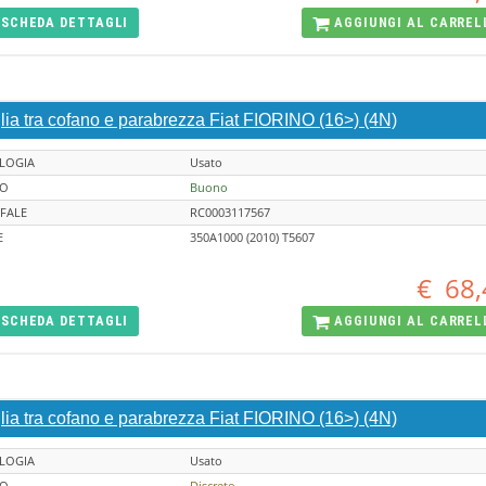
SCHEDA
DETTAGLI
AGGIUNGI AL
CARREL
lia tra cofano e parabrezza Fiat FIORINO (16>) (4N)
LOGIA
Usato
TO
Buono
FALE
RC0003117567
E
350A1000 (2010) T5607
€
68,
SCHEDA
DETTAGLI
AGGIUNGI AL
CARREL
lia tra cofano e parabrezza Fiat FIORINO (16>) (4N)
LOGIA
Usato
TO
Discreto