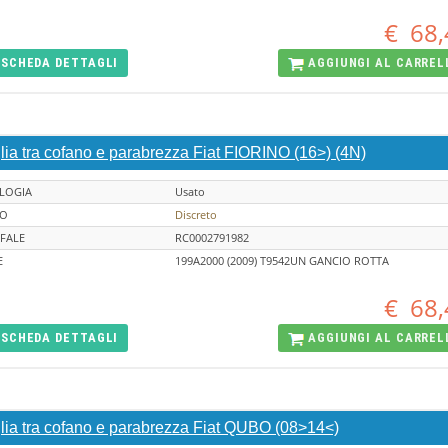
€
68,
SCHEDA
DETTAGLI
AGGIUNGI AL
CARREL
lia tra cofano e parabrezza Fiat FIORINO (16>) (4N)
LOGIA
Usato
TO
Discreto
FALE
RC0002791982
E
199A2000 (2009) T9542UN GANCIO ROTTA
€
68,
SCHEDA
DETTAGLI
AGGIUNGI AL
CARREL
glia tra cofano e parabrezza Fiat QUBO (08>14<)