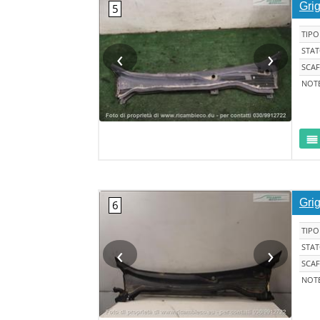
Gri
TIPO
‹
›
STA
SCAF
NOT
Grig
TIPO
‹
›
STA
SCAF
NOT