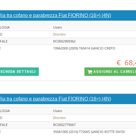
lia tra cofano e parabrezza Fiat FIORINO (16>) (4N)
LOGIA
Usato
TO
Discreto
FALE
RC0002909362
E
199A2000 (2009) T60414 GANCIO CREPO
€
68,
SCHEDA
DETTAGLI
AGGIUNGI AL
CARREL
lia tra cofano e parabrezza Fiat FIORINO (16>) (4N)
LOGIA
Usato
TO
Discreto
FALE
RC0002779667
E
350A1000 (2010) T72665 GANCIO ROTTE DX/SX