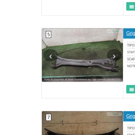
Grig
TIPO
‹
›
STA
SCAF
NOT
Grig
TIPO
STA