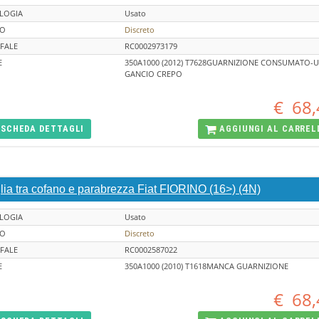
LOGIA
Usato
TO
Discreto
FALE
RC0002973179
E
350A1000 (2012) T7628GUARNIZIONE CONSUMATO-
GANCIO CREPO
€
68,
SCHEDA
DETTAGLI
AGGIUNGI AL
CARREL
lia tra cofano e parabrezza Fiat FIORINO (16>) (4N)
LOGIA
Usato
TO
Discreto
FALE
RC0002587022
E
350A1000 (2010) T1618MANCA GUARNIZIONE
€
68,