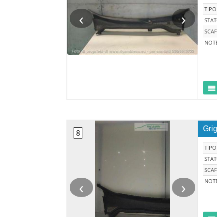
TIPO
‹
›
STA
SCAF
NOT
Grig
TIPO
STA
SCAF
‹
›
NOT