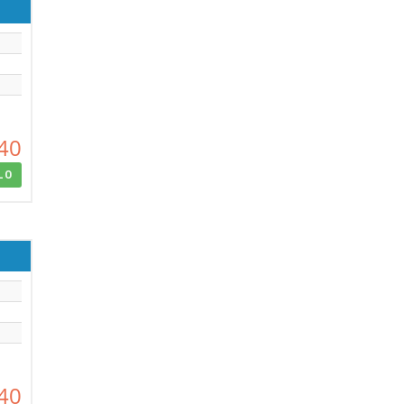
40
LO
40