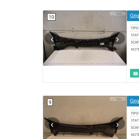
Grig
TIPO
‹
›
STA
SCAF
NOT
Grig
TIPO
‹
›
STA
SCAF
NOT