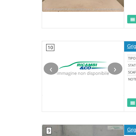
Grig
TIPO
‹
›
STA
SCAF
NOT
Gri