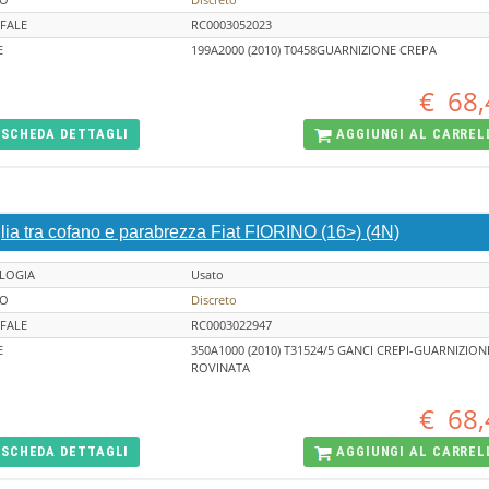
FALE
RC0003052023
E
199A2000 (2010) T0458GUARNIZIONE CREPA
€
68,
SCHEDA
DETTAGLI
AGGIUNGI AL
CARREL
lia tra cofano e parabrezza Fiat FIORINO (16>) (4N)
LOGIA
Usato
TO
Discreto
FALE
RC0003022947
E
350A1000 (2010) T31524/5 GANCI CREPI-GUARNIZION
ROVINATA
€
68,
SCHEDA
DETTAGLI
AGGIUNGI AL
CARREL