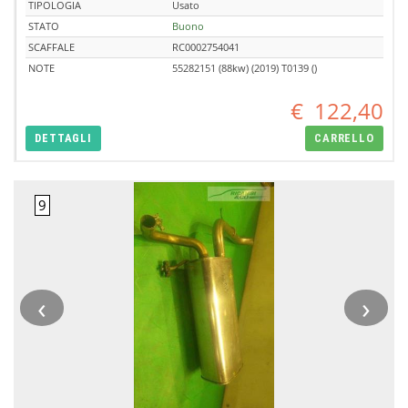
TIPOLOGIA
Usato
STATO
Buono
SCAFFALE
RC0002754041
NOTE
55282151 (88kw) (2019) T0139 ()
€
122,40
DETTAGLI
CARRELLO
‹
›