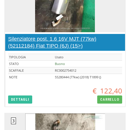
Silenziatore post. 1.6 16V MJT (77kw)
(52112184) Fiat TIPO (6J) (15>)
TIPOLOGIA
Usato
STATO
Buono
SCAFFALE
RC0002754012
NOTE
55280444 (77kw) (2018) T1899 ()
€
122,40
DETTAGLI
CARRELLO