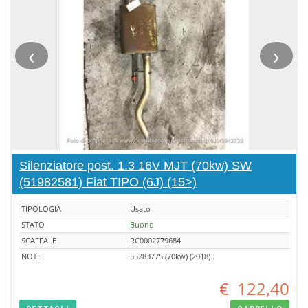
‹
›
Silenziatore post. 1.3 16V MJT (70kw) SW
(51982581) Fiat TIPO (6J) (15>)
TIPOLOGIA
Usato
STATO
Buono
SCAFFALE
RC0002779684
NOTE
55283775 (70kw) (2018) .
€
122,40