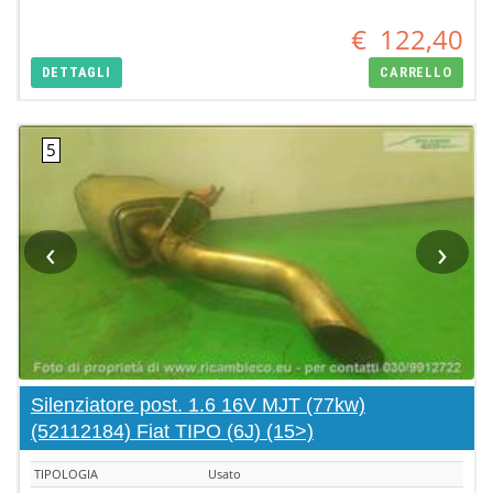
€
122,40
DETTAGLI
CARRELLO
‹
›
Silenziatore post. 1.6 16V MJT (77kw)
(52112184) Fiat TIPO (6J) (15>)
TIPOLOGIA
Usato