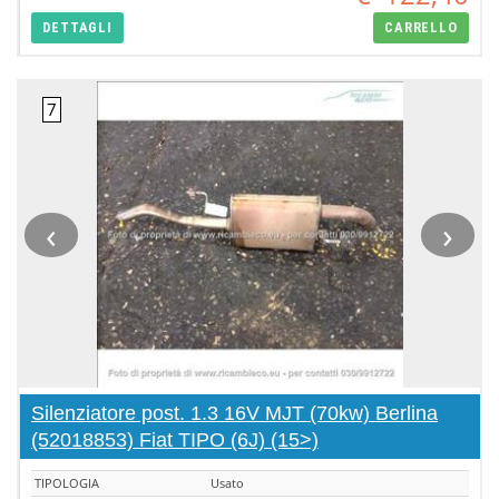
DETTAGLI
CARRELLO
‹
›
Silenziatore post. 1.3 16V MJT (70kw) Berlina
(52018853) Fiat TIPO (6J) (15>)
TIPOLOGIA
Usato