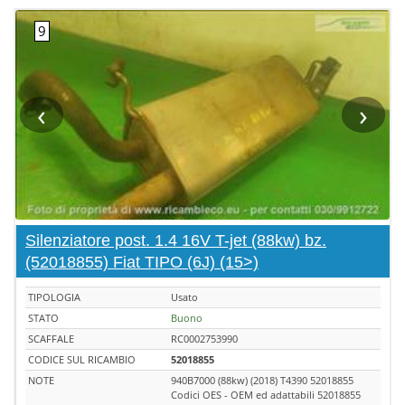
‹
›
Silenziatore post. 1.4 16V T-jet (88kw) bz.
(52018855) Fiat TIPO (6J) (15>)
TIPOLOGIA
Usato
STATO
Buono
SCAFFALE
RC0002753990
CODICE SUL RICAMBIO
52018855
NOTE
940B7000 (88kw) (2018) T4390 52018855
Codici OES - OEM ed adattabili 52018855