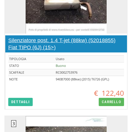
Silenziatore post. 1.4 T-jet (88kw) (52018855)
Fiat TIPO (6J) (15>)
TIPOLOGIA
Usato
STATO
Buono
SCAFFALE
RC0002753976
NOTE
940B7000 (88kw) (2015) T6726 (GPL)
€
122,40
DETTAGLI
CARRELLO