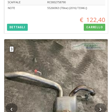
SCAFFALE
RC0002758790
NOTE
55266963 (70kw) (2016) T3346 ()
€
122,40
DETTAGLI
CARRELLO
‹
›