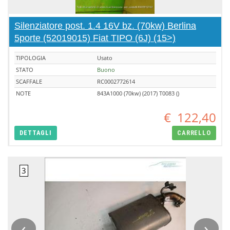
Silenziatore post. 1.4 16V bz. (70kw) Berlina
5porte (52019015) Fiat TIPO (6J) (15>)
TIPOLOGIA
Usato
STATO
Buono
SCAFFALE
RC0002772614
NOTE
843A1000 (70kw) (2017) T0083 ()
€
122,40
DETTAGLI
CARRELLO
‹
›