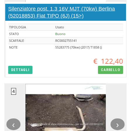
Silenziatore post. 1.3 16V MJT (70kw) Berlina
(52018853) Fiat TIPO (6J) (15>)
TIPOLOGIA
Usato
STATO
Buono
SCAFFALE
RC0002755141
NOTE
55283775 (70kw) (2017) T1858 ()
€
122,40
DETTAGLI
CARRELLO
‹
›