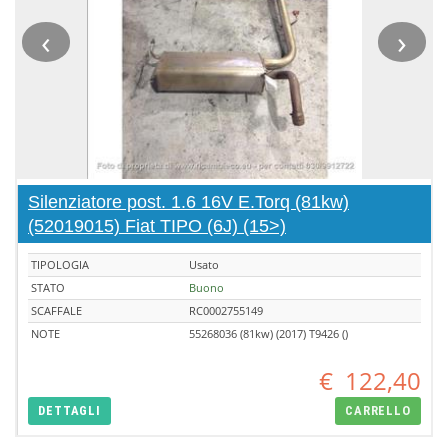
‹
›
Silenziatore post. 1.6 16V E.Torq (81kw)
(52019015) Fiat TIPO (6J) (15>)
TIPOLOGIA
Usato
STATO
Buono
SCAFFALE
RC0002755149
NOTE
55268036 (81kw) (2017) T9426 ()
€
122,40
DETTAGLI
CARRELLO