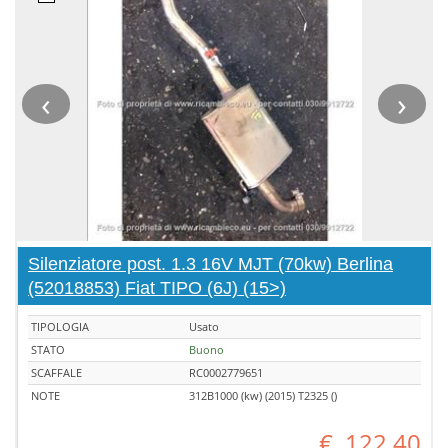
‹
›
Silenziatore post. 1.3 16V MJT (70kw) Berlina
(52018853) Fiat TIPO (6J) (15>)
TIPOLOGIA
Usato
STATO
Buono
SCAFFALE
RC0002779651
NOTE
312B1000 (kw) (2015) T2325 ()
€
122,40