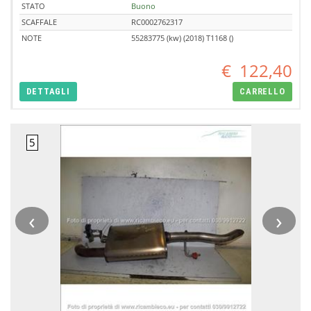
STATO
Buono
SCAFFALE
RC0002762317
NOTE
55283775 (kw) (2018) T1168 ()
€
122,40
DETTAGLI
CARRELLO
‹
›