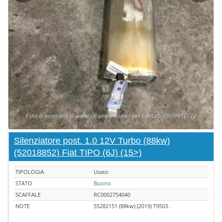
Silenziatore post. 1.0 12V Turbo (88kw)
(52018852) Fiat TIPO (6J) (15>)
TIPOLOGIA
Usato
STATO
Buono
SCAFFALE
RC0002754040
NOTE
55282151 (88kw) (2019) T9503 .