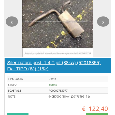
‹
›
Silenziatore post. 1.4 T-jet (88kw) (52018855)
Fiat TIPO (6J) (15>)
TIPOLOGIA
Usato
STATO
Buono
SCAFFALE
RC0002753977
NOTE
940B7000 (88kw) (2017) T9917 ()
€
122,40