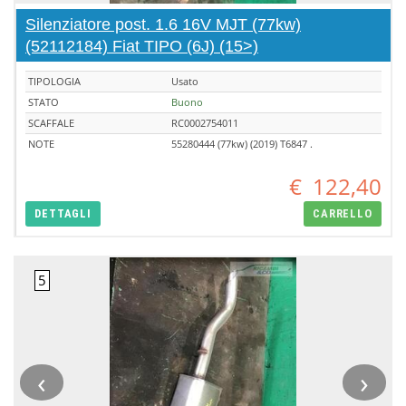
Silenziatore post. 1.6 16V MJT (77kw)
(52112184) Fiat TIPO (6J) (15>)
TIPOLOGIA
Usato
STATO
Buono
SCAFFALE
RC0002754011
NOTE
55280444 (77kw) (2019) T6847 .
€
122,40
DETTAGLI
CARRELLO
‹
›