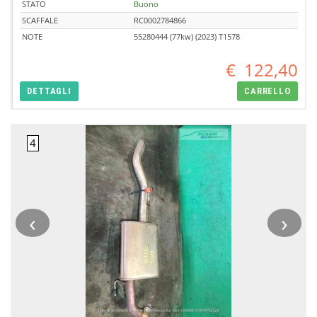
STATO
Buono
SCAFFALE
RC0002784866
NOTE
55280444 (77kw) (2023) T1578
€
122,40
DETTAGLI
CARRELLO
‹
›