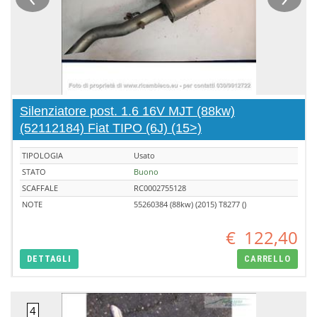
Silenziatore post. 1.6 16V MJT (88kw)
(52112184) Fiat TIPO (6J) (15>)
TIPOLOGIA
Usato
STATO
Buono
SCAFFALE
RC0002755128
NOTE
55260384 (88kw) (2015) T8277 ()
€
122,40
DETTAGLI
CARRELLO