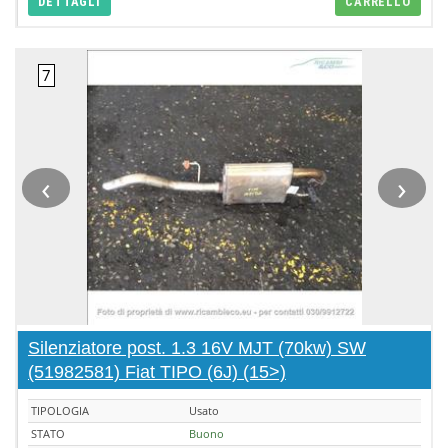
DETTAGLI
CARRELLO
‹
›
Silenziatore post. 1.3 16V MJT (70kw) SW
(51982581) Fiat TIPO (6J) (15>)
TIPOLOGIA
Usato
STATO
Buono