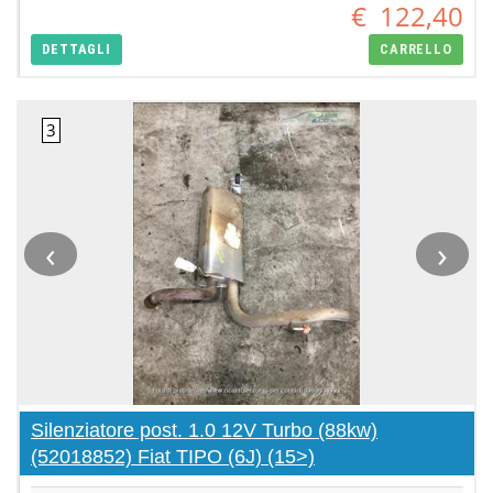
€
122,40
DETTAGLI
CARRELLO
‹
›
Silenziatore post. 1.0 12V Turbo (88kw)
(52018852) Fiat TIPO (6J) (15>)