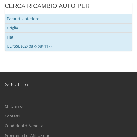
CERCA RICAMBIO AUTO PER
Paraurti anteriore
Griglia
Fiat
ULYSSE (02>08<)(08>11<)
SOCIETÀ
Chi Siamo
Contatti
Condizioni di Vendita
Programmi di Affiliazione