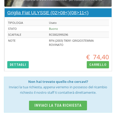
Griglia Fiat ULYSSE (02>08<)(08>11<)
TIPOLOGIA
Usato
STATO
Buono
SCAFFALE
RC0002999296
NOTE
RFN (2003) T8091 GRIGIOSTEMMA
ROVINATO
€
74,40
DETTAGLI
CARRELLO
Non hai trovato quello che cercavi?
Inviaci la tua richiesta, appena verremo in possesso del ricambio
richiesto il nostro staff ti contatterà direttamente.
INVIACI LA TUA RICHIESTA