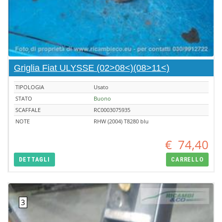
Griglia Fiat ULYSSE (02>08<)(08>11<)
TIPOLOGIA
Usato
STATO
Buono
SCAFFALE
RC0003075935
NOTE
RHW (2004) T8280 blu
€
74,40
DETTAGLI
CARRELLO