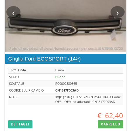
‹
›
Griglia Ford ECOSPORT (14>)
TIPOLOGIA
Usato
STATO
Buono
SCAFFALE
RC0002580365
CODICE SUL RICAMBIO
CN1517F003AD
NOTE
XVJD (2016) T5172 GREZZO/SATINATO Codici
OES - OEM ed adattabili CN1517F003AD
€
62,40
DETTAGLI
CARRELLO