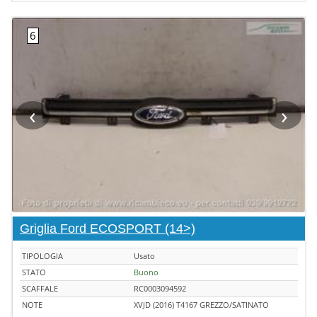
‹
›
Griglia Ford ECOSPORT (14>)
TIPOLOGIA
Usato
STATO
Buono
SCAFFALE
RC0003094592
NOTE
XVJD (2016) T4167 GREZZO/SATINATO