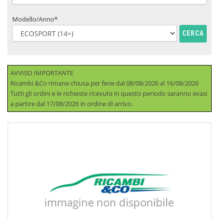
Modello/Anno*
CERCA
AVVISO IMPORTANTE
Ricambi &Co rimane chiusa per ferie dal 08/08/2026 al 16/08/2026
Tutti gli ordini e le richieste ricevute in questo periodo saranno evasi
a partire dal 17/08/2026 in ordine di arrivo.