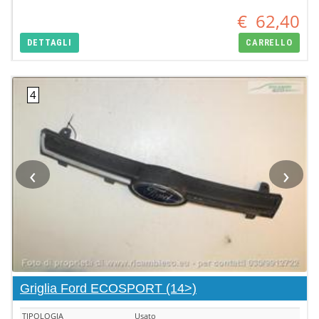
€
62,40
DETTAGLI
CARRELLO
‹
›
Griglia Ford ECOSPORT (14>)
TIPOLOGIA
Usato