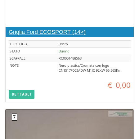
Griglia Ford ECOSPORT (14>)
TIPOLOGIA
Usato
STATO
Buono
SCAFFALE
RC0001488568
NOTE
Nero plastica/Cromata con logo
CN1517F003ADW M1JC 92KW 66.565Km
€
0,00
DETTAGLI