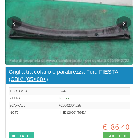
‹
›
Griglia tra cofano e parabrezza Ford FIESTA
(CBK) (05>08<)
TIPOLOGIA
Usato
STATO
Buono
SCAFFALE
RC0002304526
NOTE
HHJB (2008) T6421
€
86,40
DETTAGLI
CARRELLO