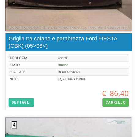
Griglia tra cofano e parabrezza Ford FIESTA
(CBK) (05>08<)
TIPOLOGIA
Usato
STATO
Buono
SCAFFALE
RC0002690324
NOTE
FXJA (2007) T9800
€
86,40
DETTAGLI
CARRELLO