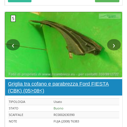
‹
›
Griglia tra cofano e parabrezza Ford FIESTA
(CBK) (05>08<)
TIPOLOGIA
Usato
STATO
Buono
SCAFFALE
RC0002630390
NOTE
FUJA (2008) T6383