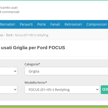
ricambi usati
li commerciali
lternatori
Paraurti
Porte
Fanali
Retrovisori
Compressori
lia
ford
focus (01>05<) restyling
usati Griglia per Ford FOCUS
Categoria*
Modello/Anno*
CE