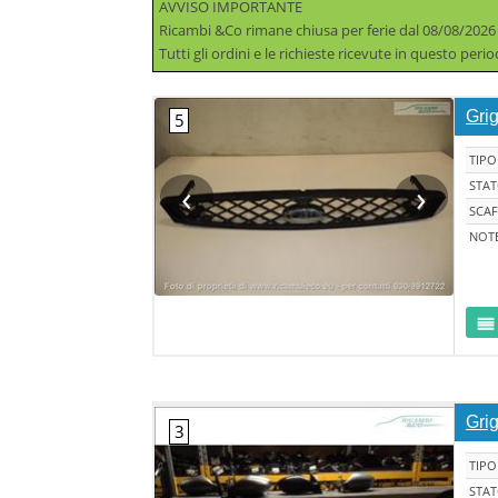
AVVISO IMPORTANTE
Ricambi &Co rimane chiusa per ferie dal 08/08/2026
Tutti gli ordini e le richieste ricevute in questo per
Gri
TIPO
‹
›
STA
SCAF
NOT
Gri
TIPO
STA