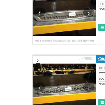
SCAF
‹
›
NOT
Gri
TIPO
STA
SCAF
‹
›
NOT