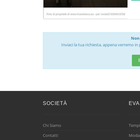
Non 
Inviaci la tua richiesta, appena verremo in 
SOCIETÀ
EVA
Chi Siamo
Tempi
Contatti
Modal