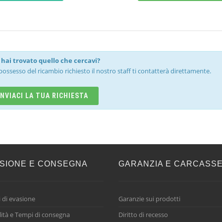
hai trovato quello che cercavi?
possesso del ricambio richiesto il nostro staff ti contatterà direttamente.
INVIACI LA TUA RICHIESTA
SIONE E CONSEGNA
GARANZIA E CARCASS
 di evasione
Garanzie sui prodotti
ità e Tempi di consegna
Diritto di recesso