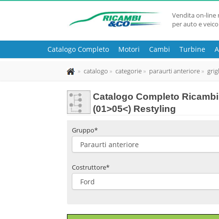
Vendita on-line 
per auto e veico
Catalogo Completo
Motori
Cambi
Turbine
A
catalogo
categorie
paraurti anteriore
grig
Catalogo Completo Ricambi 
(01>05<) Restyling
Gruppo*
Costruttore*