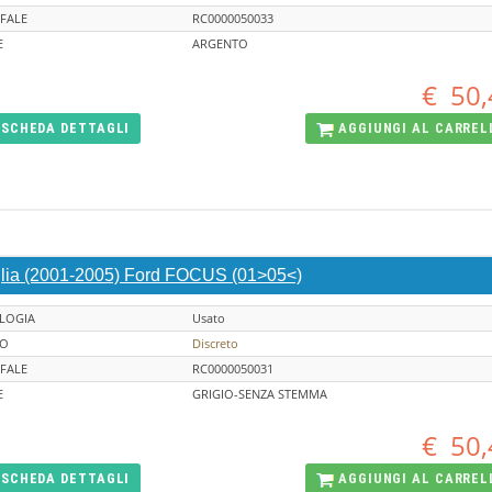
FALE
RC0000050033
E
ARGENTO
€
50,
SCHEDA
DETTAGLI
AGGIUNGI AL
CARREL
glia (2001-2005) Ford FOCUS (01>05<)
LOGIA
Usato
TO
Discreto
FALE
RC0000050031
E
GRIGIO-SENZA STEMMA
€
50,
SCHEDA
DETTAGLI
AGGIUNGI AL
CARREL