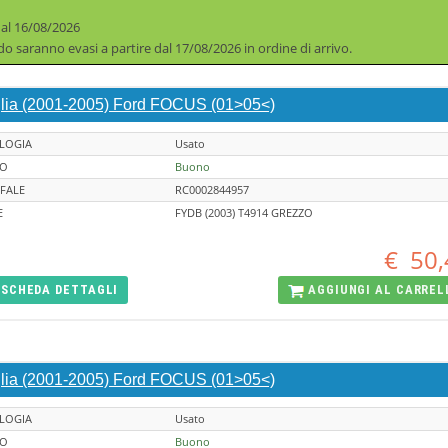
 al 16/08/2026
iodo saranno evasi a partire dal 17/08/2026 in ordine di arrivo.
glia (2001-2005) Ford FOCUS (01>05<)
LOGIA
Usato
TO
Buono
FALE
RC0002844957
E
FYDB (2003) T4914 GREZZO
€
50,
SCHEDA
DETTAGLI
AGGIUNGI AL
CARREL
glia (2001-2005) Ford FOCUS (01>05<)
LOGIA
Usato
TO
Buono