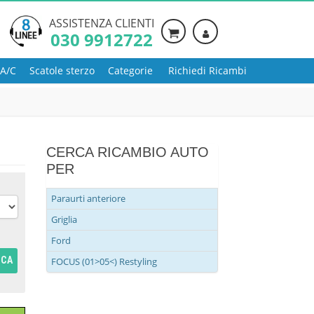
ASSISTENZA CLIENTI
030 9912722
 A/C
Scatole sterzo
Categorie
Richiedi Ricambi
CERCA RICAMBIO AUTO
PER
Paraurti anteriore
Griglia
Ford
RCA
FOCUS (01>05<) Restyling