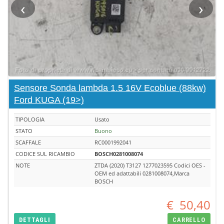
‹
›
Sensore Sonda lambda 1.5 16V Ecoblue (88kw)
Ford KUGA (19>)
TIPOLOGIA
Usato
STATO
Buono
SCAFFALE
RC0001992041
CODICE SUL RICAMBIO
BOSCH0281008074
NOTE
ZTDA (2020) T3127 1277023595 Codici OES -
OEM ed adattabili 0281008074,Marca
BOSCH
€
50,40
DETTAGLI
CARRELLO