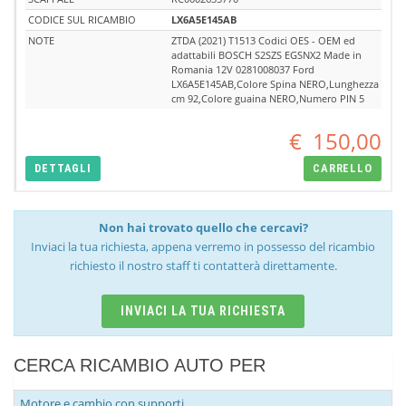
CODICE SUL RICAMBIO
LX6A5E145AB
NOTE
ZTDA (2021) T1513 Codici OES - OEM ed
adattabili BOSCH S2SZS EGSNX2 Made in
Romania 12V 0281008037 Ford
LX6A5E145AB,Colore Spina NERO,Lunghezza
cm 92,Colore guaina NERO,Numero PIN 5
€
150,00
DETTAGLI
CARRELLO
Non hai trovato quello che cercavi?
Inviaci la tua richiesta, appena verremo in possesso del ricambio
richiesto il nostro staff ti contatterà direttamente.
INVIACI LA TUA RICHIESTA
CERCA RICAMBIO AUTO PER
Motore e cambio con supporti