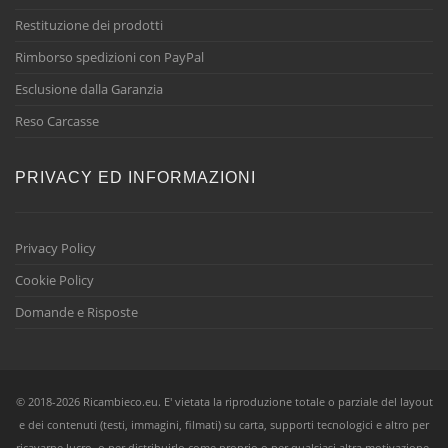
Restituzione dei prodotti
Rimborso spedizioni con PayPal
Esclusione dalla Garanzia
Reso Carcasse
PRIVACY ED INFORMAZIONI
Privacy Policy
Cookie Policy
Domande e Risposte
© 2018-2026 Ricambieco.eu. E' vietata la riproduzione totale o parziale del layout
e dei contenuti (testi, immagini, filmati) su carta, supporti tecnologici e altro per
ricavarne lucro, o per distribuirlo come proprio o per qualsiasi altra motivazione,