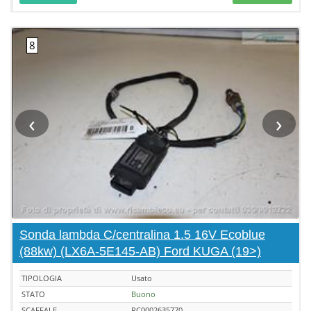
‹
›
Sonda lambda C/centralina 1.5 16V Ecoblue
(88kw) (LX6A-5E145-AB) Ford KUGA (19>)
TIPOLOGIA
Usato
STATO
Buono
SCAFFALE
RC0002635770