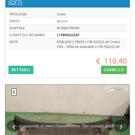
(CF7)
TIPOLOGIA
Usato
STATO
Buono
SCAFFALE
RC0002790309
CODICE SUL RICAMBIO
L1TB502222AF
NOTE
B7JB (2021) T8559 L1TB-502222-AF Codici
OES - OEM ed adattabili L1TB-502222-AF
€
110,40
DETTAGLI
CARRELLO
‹
›