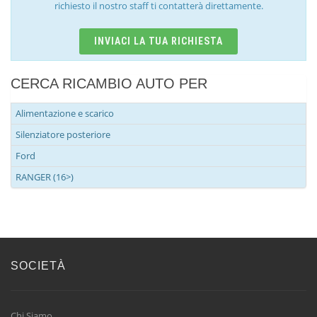
richiesto il nostro staff ti contatterà direttamente.
INVIACI LA TUA RICHIESTA
CERCA RICAMBIO AUTO PER
Alimentazione e scarico
Silenziatore posteriore
Ford
RANGER (16>)
SOCIETÀ
Chi Siamo