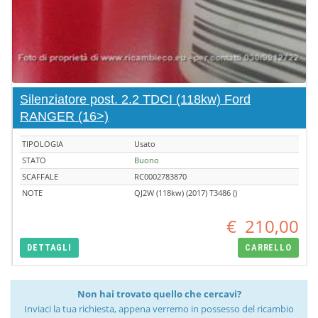
Silenziatore post. 2.2 TDCI (118kw) Ford
RANGER (16>)
TIPOLOGIA
Usato
STATO
Buono
SCAFFALE
RC0002783870
NOTE
QJ2W (118kw) (2017) T3486 ()
€
210,00
DETTAGLI
CARRELLO
Non hai trovato quello che cercavi?
Inviaci la tua richiesta, appena verremo in possesso del ricambio