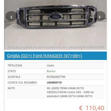
‹
›
Griglia (02>) Ford RANGER (97>06<)
TIPOLOGIA
Usato
STATO
Buono
SCAFFALE
RC0002607799
CODICE SUL RICAMBIO
UM4850710
NOTE
WL (2005) T8584 UM48-50710
GREZZO/CROM Codici OES - OEM ed
adattabili UM48-50710 UM46-50710
€
110,40