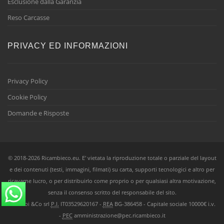
Esclusione dalla Garanzia
Reso Carcasse
PRIVACY ED INFORMAZIONI
Privacy Policy
Cookie Policy
Domande e Risposte
© 2018-2026 Ricambieco.eu. E' vietata la riproduzione totale o parziale del layout
e dei contenuti (testi, immagini, filmati) su carta, supporti tecnologici e altro per
ricavarne lucro, o per distribuirlo come proprio o per qualsiasi altra motivazione,
senza il consenso scritto del responsabile del sito.
Ricambi &Co srl
P.I.
IT03529620167 -
REA
BG-386458 - Capitale sociale 10000€ i.v.
-
PEC
amministrazione@pec.ricambieco.it