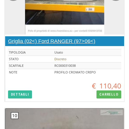
Griglia (02<) Ford RANGER (97>06<)
TIPOLOGIA
Usato
STATO
Discreto
SCAFFALE
RC0000310038
NOTE
PROFILO CROMATO CREPO
€
110,40
DETTAGLI
CARRELLO