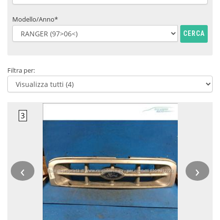
Modello/Anno*
CERCA
Filtra per:
‹
›