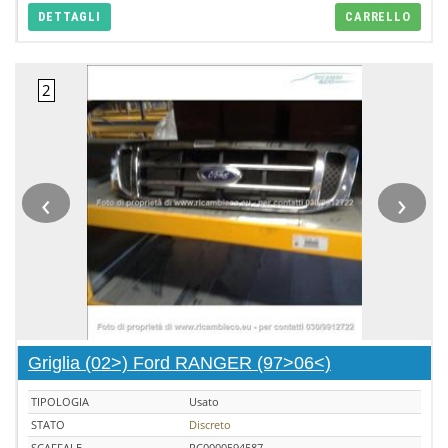
DETTAGLI
CARRELLO
‹
›
Griglia (02>) Ford RANGER (97>06<)
TIPOLOGIA
Usato
STATO
Discreto
SCAFFALE
RC0000594587