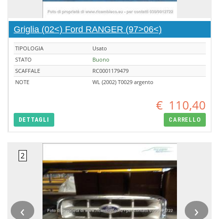
Griglia (02<) Ford RANGER (97>06<)
TIPOLOGIA
Usato
STATO
Buono
SCAFFALE
RC0001179479
NOTE
WL (2002) T0029 argento
€
110,40
DETTAGLI
CARRELLO
‹
›