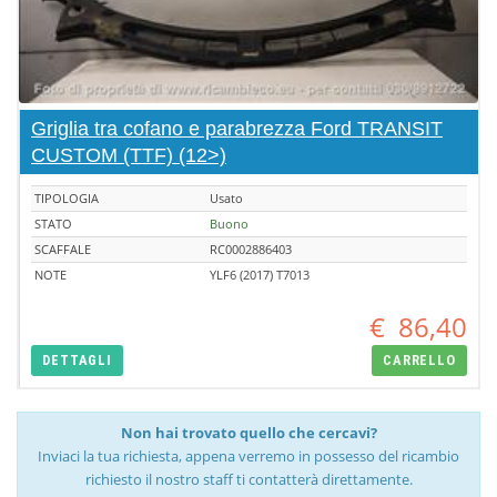
Griglia tra cofano e parabrezza Ford TRANSIT
CUSTOM (TTF) (12>)
TIPOLOGIA
Usato
STATO
Buono
SCAFFALE
RC0002886403
NOTE
YLF6 (2017) T7013
€
86,40
DETTAGLI
CARRELLO
Non hai trovato quello che cercavi?
Inviaci la tua richiesta, appena verremo in possesso del ricambio
richiesto il nostro staff ti contatterà direttamente.