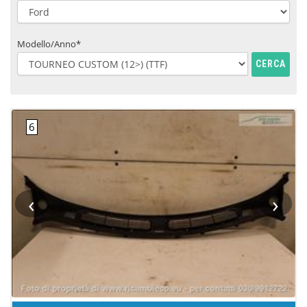
Modello/Anno*
CERCA
‹
›