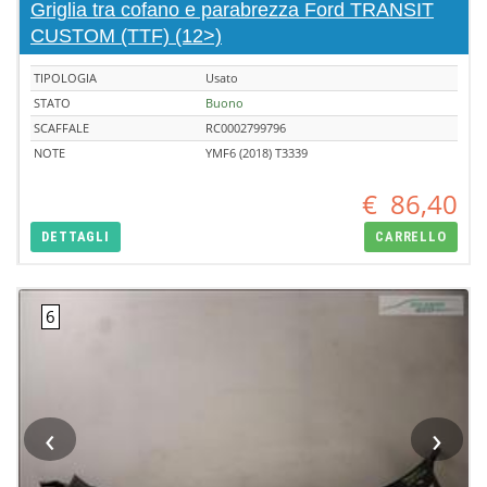
Griglia tra cofano e parabrezza Ford TRANSIT
CUSTOM (TTF) (12>)
TIPOLOGIA
Usato
STATO
Buono
SCAFFALE
RC0002799796
NOTE
YMF6 (2018) T3339
€
86,40
DETTAGLI
CARRELLO
‹
›