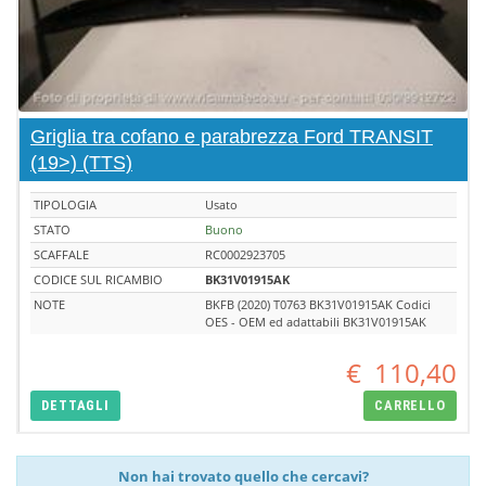
Griglia tra cofano e parabrezza Ford TRANSIT
(19>) (TTS)
TIPOLOGIA
Usato
STATO
Buono
SCAFFALE
RC0002923705
CODICE SUL RICAMBIO
BK31V01915AK
NOTE
BKFB (2020) T0763 BK31V01915AK Codici
OES - OEM ed adattabili BK31V01915AK
€
110,40
DETTAGLI
CARRELLO
Non hai trovato quello che cercavi?