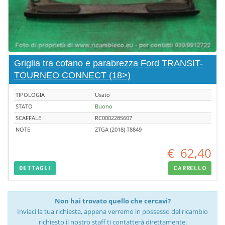
Griglia tra cofano e parabrezza Ford TRANSIT-
TOURNEO CONNECT (18>)
TIPOLOGIA
Usato
STATO
Buono
SCAFFALE
RC0002285607
NOTE
ZTGA (2018) T8849
€
62,40
DETTAGLI
CARRELLO
Non hai trovato quello che cercavi?
Inviaci la tua richiesta, appena verremo in possesso del ricambio
richiesto il nostro staff ti contatterà direttamente.