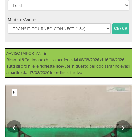
Modello/Anno*
CERCA
AVVISO IMPORTANTE
Ricambi &Co rimane chiusa per ferie dal 08/08/2026 al 16/08/2026
Tutti gli ordini e le richieste ricevute in questo periodo saranno evasi
a partire dal 17/08/2026 in ordine di arrivo.
‹
›