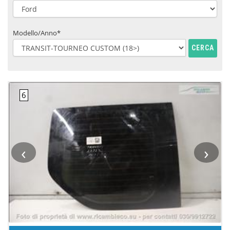
Modello/Anno*
CERCA
‹
›