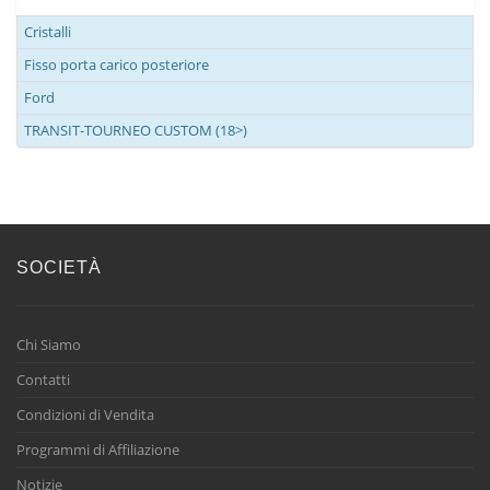
Cristalli
Fisso porta carico posteriore
Ford
TRANSIT-TOURNEO CUSTOM (18>)
SOCIETÀ
Chi Siamo
Contatti
Condizioni di Vendita
Programmi di Affiliazione
Notizie