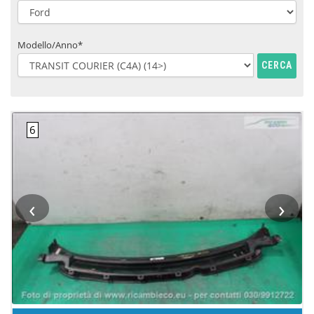
Modello/Anno*
CERCA
‹
›