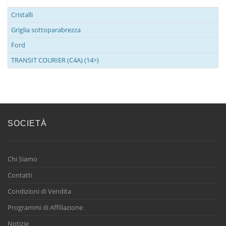
Cristalli
Griglia sottoparabrezza
Ford
TRANSIT COURIER (C4A) (14>)
SOCIETÀ
Chi Siamo
Contatti
Condizioni di Vendita
Programmi di Affiliazione
Notizie