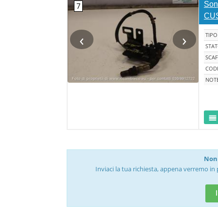
Son
CUS
‹
›
TIPO
STA
SCAF
CODI
NOT
Non 
Inviaci la tua richiesta, appena verremo in 