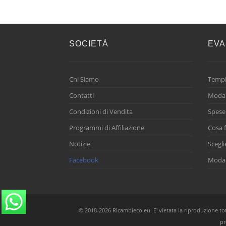
SOCIETÀ
EVA
Chi Siamo
Tempi
Contatti
Modal
Condizioni di Vendita
Spese
Programmi di Affiliazione
Cosa f
Notizie
Scegli
Facebook
Modal
© 2018-2026 Ricambieco.eu. E' vietata la riproduzione total
pr