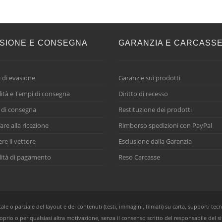
SIONE E CONSEGNA
GARANZIA E CARCASS
 di evasione
Garanzie sui prodotti
ità e Tempi di consegna
Diritto di recesso
 di consegna
Restituzione dei prodotti
are alla ricezione
Rimborso spedizioni con PayPal
ere il vettore
Esclusione dalla Garanzia
ità di pagamento
Reso Carcasse
e o parziale del layout e dei contenuti (testi, immagini, filmati) su carta, supporti tecn
oprio o per qualsiasi altra motivazione, senza il consenso scritto del responsabile del si