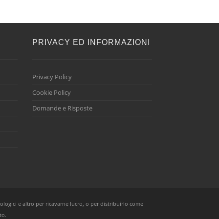
E
PRIVACY ED INFORMAZIONI
Privacy Policy
Cookie Policy
Domande e Risposte
ologici e altro per ricavarne lucro, o per distribuirlo come
to.