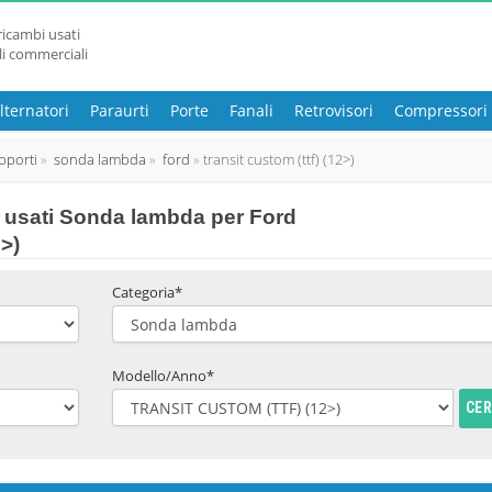
ricambi usati
li commerciali
lternatori
Paraurti
Porte
Fanali
Retrovisori
Compressori
pporti
sonda lambda
ford
transit custom (ttf) (12>)
 usati Sonda lambda per Ford
>)
Categoria*
Modello/Anno*
CE