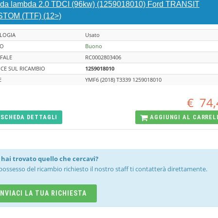
da lambda 2.0 TDCI (96kw) (1259018010) Ford TRANSIT
TOM (TTF) (12>)
LOGIA
Usato
TO
Buono
FALE
RC0002803406
CE SUL RICAMBIO
1259018010
E
YMF6 (2018) T3339 1259018010
€
74,
SCHEDA
DETTAGLI
AGGIUNGI AL
CARREL
hai trovato quello che cercavi?
possesso del ricambio richiesto il nostro staff ti contatterà direttamente.
INVIACI LA TUA RICHIESTA