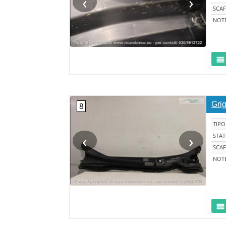
‹
›
SCAF
NOT
Grig
TIPO
‹
›
STA
SCAF
NOT