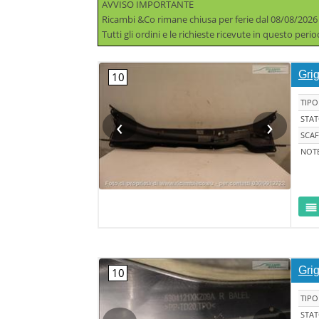
AVVISO IMPORTANTE
Ricambi &Co rimane chiusa per ferie dal 08/08/2026
Tutti gli ordini e le richieste ricevute in questo per
Grig
TIPO
‹
›
STA
SCAF
NOT
Grig
TIPO
STA