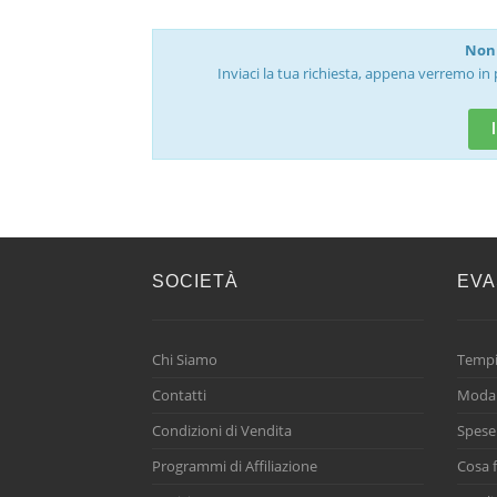
Non 
Inviaci la tua richiesta, appena verremo in 
SOCIETÀ
EVA
Chi Siamo
Tempi
Contatti
Modal
Condizioni di Vendita
Spese
Programmi di Affiliazione
Cosa f