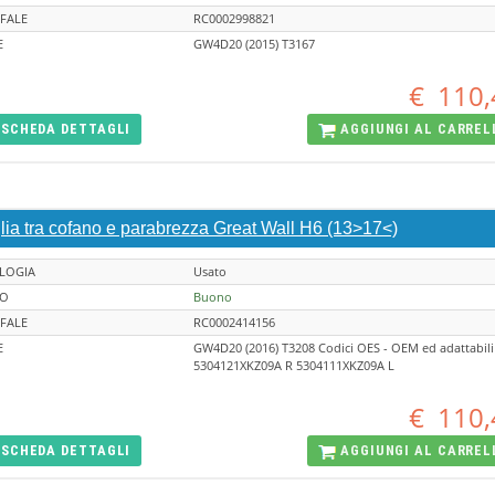
FALE
RC0002998821
E
GW4D20 (2015) T3167
€
110,
SCHEDA
DETTAGLI
AGGIUNGI AL
CARREL
lia tra cofano e parabrezza Great Wall H6 (13>17<)
LOGIA
Usato
TO
Buono
FALE
RC0002414156
E
GW4D20 (2016) T3208 Codici OES - OEM ed adattabili
5304121XKZ09A R 5304111XKZ09A L
€
110,
SCHEDA
DETTAGLI
AGGIUNGI AL
CARREL