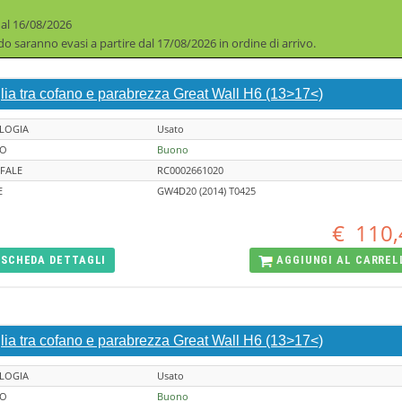
 al 16/08/2026
iodo saranno evasi a partire dal 17/08/2026 in ordine di arrivo.
lia tra cofano e parabrezza Great Wall H6 (13>17<)
LOGIA
Usato
TO
Buono
FALE
RC0002661020
E
GW4D20 (2014) T0425
€
110,
SCHEDA
DETTAGLI
AGGIUNGI AL
CARREL
lia tra cofano e parabrezza Great Wall H6 (13>17<)
LOGIA
Usato
TO
Buono