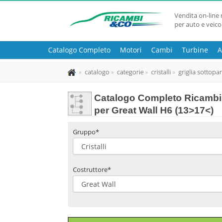
Vendita on-line 
per auto e veico
Catalogo Completo
Motori
Cambi
Turbine
A
catalogo
categorie
cristalli
griglia sottopa
Catalogo Completo Ricambi 
per Great Wall H6 (13>17<)
Gruppo*
Costruttore*