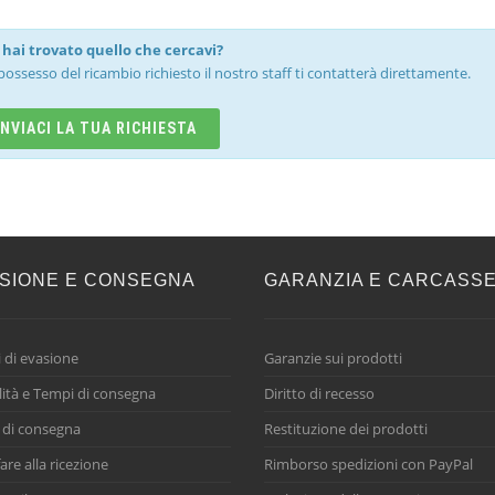
hai trovato quello che cercavi?
possesso del ricambio richiesto il nostro staff ti contatterà direttamente.
INVIACI LA TUA RICHIESTA
SIONE E CONSEGNA
GARANZIA E CARCASS
 di evasione
Garanzie sui prodotti
ità e Tempi di consegna
Diritto di recesso
 di consegna
Restituzione dei prodotti
are alla ricezione
Rimborso spedizioni con PayPal