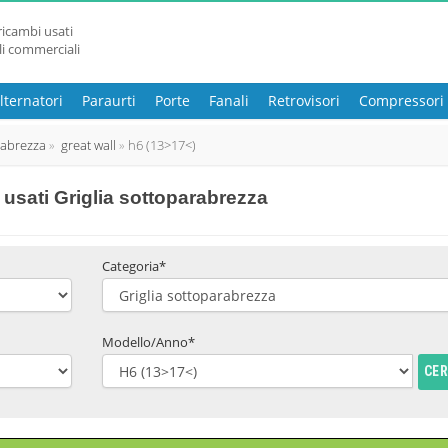
ricambi usati
li commerciali
lternatori
Paraurti
Porte
Fanali
Retrovisori
Compressori
rabrezza
great wall
h6 (13>17<)
usati Griglia sottoparabrezza
Categoria*
Modello/Anno*
CE