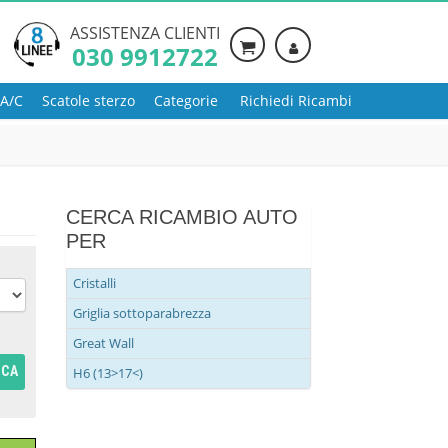
ASSISTENZA CLIENTI
030 9912722
 A/C
Scatole sterzo
Categorie
Richiedi Ricambi
CERCA RICAMBIO AUTO
PER
Cristalli
Griglia sottoparabrezza
Great Wall
RCA
H6 (13>17<)