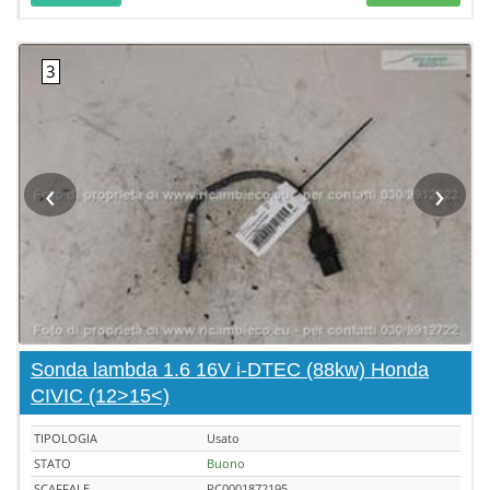
‹
›
Sonda lambda 1.6 16V i-DTEC (88kw) Honda
CIVIC (12>15<)
TIPOLOGIA
Usato
STATO
Buono
SCAFFALE
RC0001872195