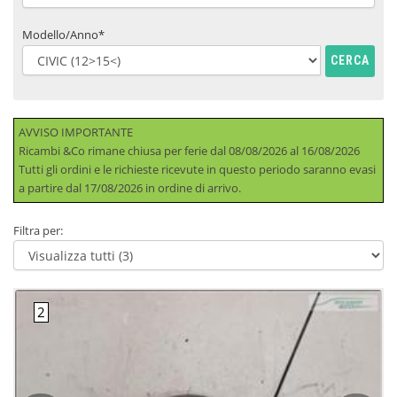
Modello/Anno*
CERCA
AVVISO IMPORTANTE
Ricambi &Co rimane chiusa per ferie dal 08/08/2026 al 16/08/2026
Tutti gli ordini e le richieste ricevute in questo periodo saranno evasi
a partire dal 17/08/2026 in ordine di arrivo.
Filtra per: