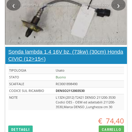
‹
›
Sonda lambda 1.4 16V bz. (73kw) (30cm) Honda
CIVIC (12>15<)
TIPOLOGIA
Usato
STATO
Buono
SCAFFALE
RC0001898490
CODICE SUL RICAMBIO
DENSO2112003530
NOTE
L13Z4 (2012) T2421 DENSO 211200-3530
Codici OES - OEM ed adattabili 211200-
3530,Marca DENSO ,Lunghezza cm 30
€
74,40
DETTAGLI
CARRELLO