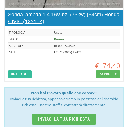
Sonda lambda 1.4 16V bz. (73kw) (54cm) Honda
CIVIC (12>15<)
TIPOLOGIA
Usato
STATO
Buono
SCAFFALE
RC0001898525
NOTE
L13Z4 (2012) T2421
€
74,40
DETTAGLI
CARRELLO
Non hai trovato quello che cercavi?
Inviaci la tua richiesta, appena verremo in possesso del ricambio
richiesto il nostro staff ti contatterà direttamente.
INVIACI LA TUA RICHIESTA