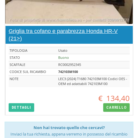
Griglia tra cofano e parabrezza Honda HR-V
(21>)
TIPOLOGIA
Usato
STATO
Buono
SCAFFALE
RC0002952345
CODICE SUL RICAMBIO
742103M100
NOTE
LEC3 (2024) T1680 742103M100 Codici OES -
OEM ed adattabili 742103M100
€
134,40
DETTAGLI
CARRELLO
Non hai trovato quello che cercavi?
Inviaci la tua richiesta, appena verremo in possesso del ricambio