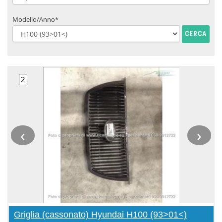
Modello/Anno*
CERCA
‹
›
Griglia (cassonato) Hyundai H100 (93>01<)