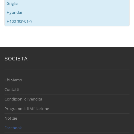
Griglia
Hyundai
H100 (93>01<)
SOCIETÀ
Chi Siamo
Contatti
Condizioni di Vendita
Programmi di Affiliazione
Notizie
Facebook