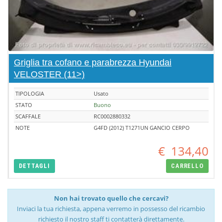
Griglia tra cofano e parabrezza Hyundai
VELOSTER (11>)
TIPOLOGIA
Usato
STATO
Buono
SCAFFALE
RC0002880332
NOTE
G4FD (2012) T1271UN GANCIO CERPO
€
134,40
DETTAGLI
CARRELLO
Non hai trovato quello che cercavi?
Inviaci la tua richiesta, appena verremo in possesso del ricambio
richiesto il nostro staff ti contatterà direttamente.