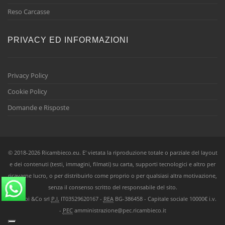
Reso Carcasse
PRIVACY ED INFORMAZIONI
Privacy Policy
Cookie Policy
Domande e Risposte
© 2018-2026 Ricambieco.eu. E' vietata la riproduzione totale o parziale del layout
e dei contenuti (testi, immagini, filmati) su carta, supporti tecnologici e altro per
ricavarne lucro, o per distribuirlo come proprio o per qualsiasi altra motivazione,
senza il consenso scritto del responsabile del sito.
Ricambi &Co srl
P.I.
IT03529620167 -
REA
BG-386458 - Capitale sociale 10000€ i.v.
-
PEC
amministrazione@pec.ricambieco.it