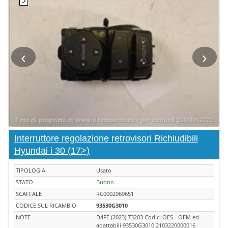
‹
›
Interruttore regolazione retrovisori Richiudibili
Hyundai i 30 (17>)
TIPOLOGIA
Usato
STATO
Buono
SCAFFALE
RC0002969651
CODICE SUL RICAMBIO
93530G3010
NOTE
D4FE (2023) T3203 Codici OES - OEM ed
adattabili 93530G3010 2103220000016