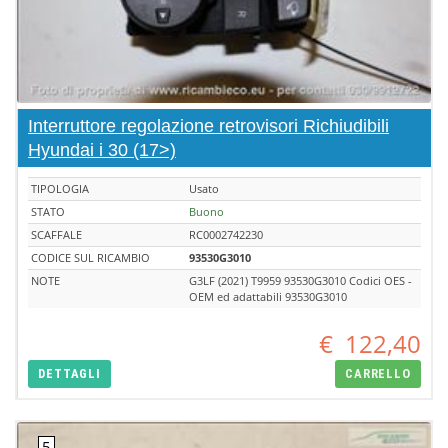
Interruttore regolazione retrovisori Richiudibili
Hyundai i 30 (17>)
TIPOLOGIA
Usato
STATO
Buono
SCAFFALE
RC0002742230
CODICE SUL RICAMBIO
93530G3010
NOTE
G3LF (2021) T9959 93530G3010 Codici OES -
OEM ed adattabili 93530G3010
€
122,40
DETTAGLI
CARRELLO