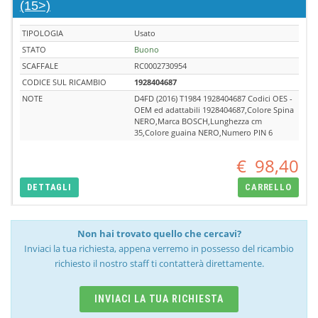
(15>)
TIPOLOGIA
Usato
STATO
Buono
SCAFFALE
RC0002730954
CODICE SUL RICAMBIO
1928404687
NOTE
D4FD (2016) T1984 1928404687 Codici OES -
OEM ed adattabili 1928404687,Colore Spina
NERO,Marca BOSCH,Lunghezza cm
35,Colore guaina NERO,Numero PIN 6
€
98,40
DETTAGLI
CARRELLO
Non hai trovato quello che cercavi?
Inviaci la tua richiesta, appena verremo in possesso del ricambio
richiesto il nostro staff ti contatterà direttamente.
INVIACI LA TUA RICHIESTA