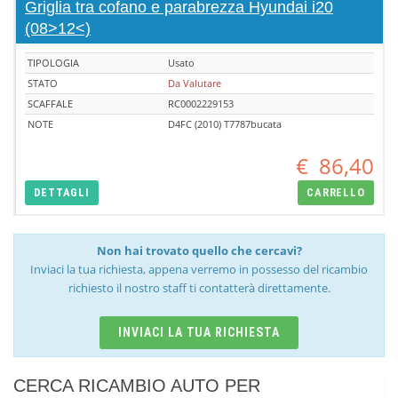
Griglia tra cofano e parabrezza Hyundai i20
(08>12<)
TIPOLOGIA
Usato
STATO
Da Valutare
SCAFFALE
RC0002229153
NOTE
D4FC (2010) T7787bucata
€
86,40
DETTAGLI
CARRELLO
Non hai trovato quello che cercavi?
Inviaci la tua richiesta, appena verremo in possesso del ricambio
richiesto il nostro staff ti contatterà direttamente.
INVIACI LA TUA RICHIESTA
CERCA RICAMBIO AUTO PER