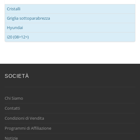
Cristalli
Griglia sottoparabrezza
Hyundai
i20 (08>12<)
SOCIETÀ
Chi Siamo
Contatti
Condizioni di Vendita
Programmi di Affiliazione
Notizie