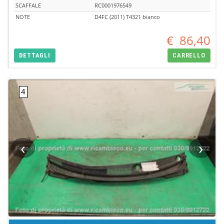
SCAFFALE
RC0001976549
NOTE
D4FC (2011) T4321 bianco
€
86,40
DETTAGLI
CARRELLO
‹
›