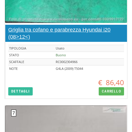
Griglia tra cofano e parabrezza Hyundai i20
(08>12<)
TIPOLOGIA
Usato
STATO
Buono
SCAFFALE
RC0002304966
NOTE
G4LA (2009) T5044
€
86,40
DETTAGLI
CARRELLO