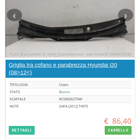
‹
›
Griglia tra cofano e parabrezza Hyundai i20
(08>12<)
TIPOLOGIA
Usato
STATO
Buono
SCAFFALE
RC0002627540
NOTE
G4FA (2012) T4975
€
86,40
DETTAGLI
CARRELLO