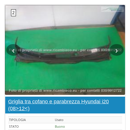
‹
›
Griglia tra cofano e parabrezza Hyundai i20
(08>12<)
TIPOLOGIA
Usato
STATO
Buono