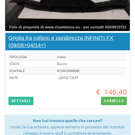
Griglia tra cofano e parabrezza INFINITI FX
(09/08>04/14<)
TIPOLOGIA
Usato
STATO
Buono
SCAFFALE
RC0002890848
NOTE
- (2010) T2637
€
146,40
DETTAGLI
CARRELLO
Non hai trovato quello che cercavi?
Inviaci la tua richiesta, appena verremo in possesso del ricambio
richiesto il nostro staff ti contatterà direttamente.