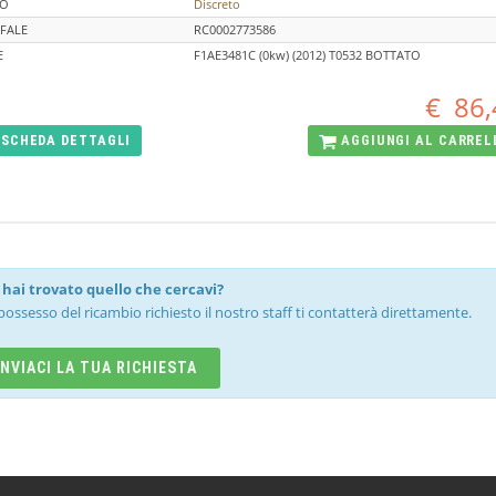
TO
Discreto
FALE
RC0002773586
E
F1AE3481C (0kw) (2012) T0532 BOTTATO
€
86,
SCHEDA
DETTAGLI
AGGIUNGI AL
CARREL
hai trovato quello che cercavi?
possesso del ricambio richiesto il nostro staff ti contatterà direttamente.
INVIACI LA TUA RICHIESTA