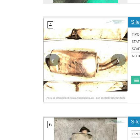
Sil
TIPO
STA
SCAF
‹
›
NOT
Sil
TIPO