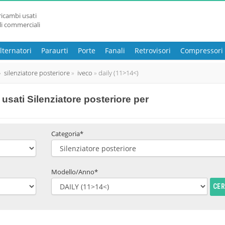
ricambi usati
li commerciali
lternatori
Paraurti
Porte
Fanali
Retrovisori
Compressori
silenziatore posteriore
iveco
daily (11>14<)
sati Silenziatore posteriore per
Categoria*
Modello/Anno*
CE