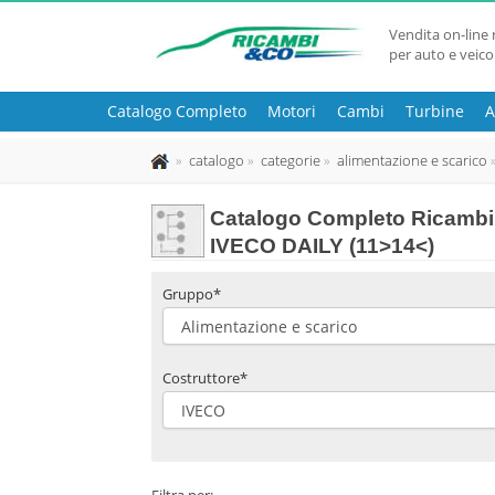
Vendita on-line 
per auto e veico
Catalogo Completo
Motori
Cambi
Turbine
A
catalogo
categorie
alimentazione e scarico
Catalogo Completo Ricambi u
IVECO DAILY (11>14<)
Gruppo*
Costruttore*