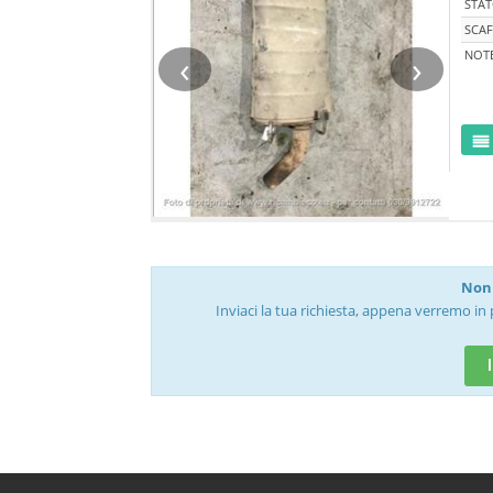
STA
SCAF
‹
›
NOT
Non 
Inviaci la tua richiesta, appena verremo in 