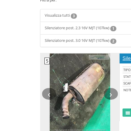
Filtra per:
Visualizza tutti
3
Silenziatore post. 2.3 16V MJT (107kw)
1
Silenziatore post. 3.0 16V MJT (107kw)
2
Sil
TIPO
STA
SCAF
‹
›
NOT