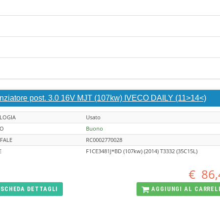
enziatore post. 3.0 16V MJT (107kw) IVECO DAILY (11>14<)
LOGIA
Usato
TO
Buono
FALE
RC0002770028
E
F1CE3481J*BD (107kw) (2014) T3332 (35C15L)
€
86,
SCHEDA
DETTAGLI
AGGIUNGI AL
CARREL