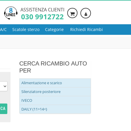
ASSISTENZA CLIENTI
030 9912722
 A/C
Scatole sterzo
Categorie
Richiedi Ricambi
CERCA RICAMBIO AUTO
PER
Alimentazione e scarico
Silenziatore posteriore
IVECO
RCA
DAILY (11>14<)