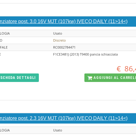
enziatore post. 3.0 16V MJT (107kw) IVECO DAILY (11>14<)
LOGIA
Usato
TO
Discreto
FALE
RC0002784471
E
F1CE3481J (2013) T9400 pancia schiacciata
€
86,
SCHEDA
DETTAGLI
AGGIUNGI AL
CARREL
enziatore post. 2.3 16V MJT (107kw) IVECO DAILY (11>14<)
LOGIA
Usato