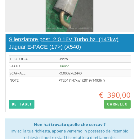
Silenziatore post. 2.0 16V Turbo bz. (147kw)
Jaguar E-PACE (17>) (X540)
TIPOLOGIA
Usato
STATO
Buono
SCAFFALE
RC0002762440
NOTE
PT204 (147kw) (2019) T4936 ()
€
390,00
DETTAGLI
CARRELLO
Non hai trovato quello che cercavi?
Inviaci la tua richiesta, appena verremo in possesso del ricambio
richiesto il nostro staff ti contatterà direttamente.