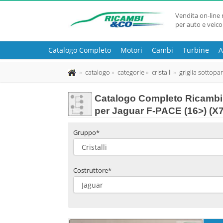
Vendita on-line 
per auto e veico
Catalogo Completo
Motori
Cambi
Turbine
A
catalogo
categorie
cristalli
griglia sottopa
Catalogo Completo Ricambi 
per Jaguar F-PACE (16>) (X
Gruppo*
Costruttore*