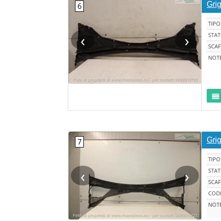
Gri
TIPO
‹
›
STA
SCAF
NOT
Gri
TIPO
‹
›
STA
SCAF
CODI
NOT