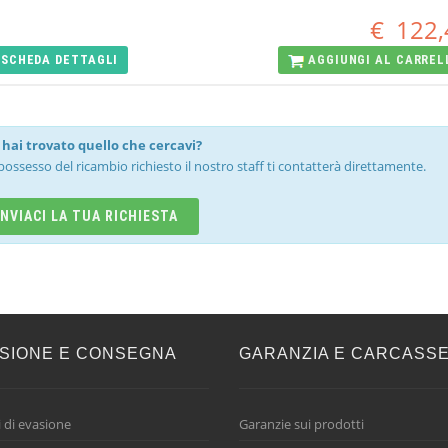
€
122,
SCHEDA
DETTAGLI
AGGIUNGI AL
CARREL
hai trovato quello che cercavi?
possesso del ricambio richiesto il nostro staff ti contatterà direttamente.
INVIACI LA TUA RICHIESTA
SIONE E CONSEGNA
GARANZIA E CARCASS
 di evasione
Garanzie sui prodotti