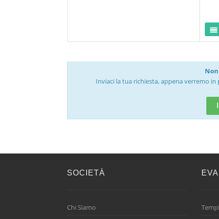
Non 
Inviaci la tua richiesta, appena verremo in 
SOCIETÀ
EVA
Chi Siamo
Tempi