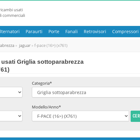
ricambi usati
li commerciali
lternatori
Paraurti
Porte
Fanali
Retrovisori
Compressori
rabrezza
jaguar
f-pace (16>) (x761)
usati Griglia sottoparabrezza
761)
Categoria*
Modello/Anno*
CE