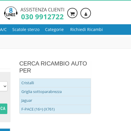
ASSISTENZA CLIENTI
030 9912722
 A/C
Scatole sterzo
Categorie
Richiedi Ricambi
CERCA RICAMBIO AUTO
PER
Cristalli
Griglia sottoparabrezza
Jaguar
RCA
F-PACE (16>) (X761)