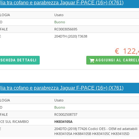
glia tra cofano e parabrezza Jaguar F-PACE (16>) (X761)
LOGIA
Usato
TO
Buono
FALE
RC0003056695
E
204DTH (2020) T3638
€
122,
SCHEDA
DETTAGLI
AGGIUNGI AL
CARREL
glia tra cofano e parabrezza Jaguar F-PACE (16>) (X761)
LOGIA
Usato
TO
Buono
FALE
RC0002508737
CE SUL RICAMBIO
HK834105A
E
204DTD (2018) T7426 Codici OES - OEM ed adattabili
HK834105A HK884105B HK834105C HK834105D